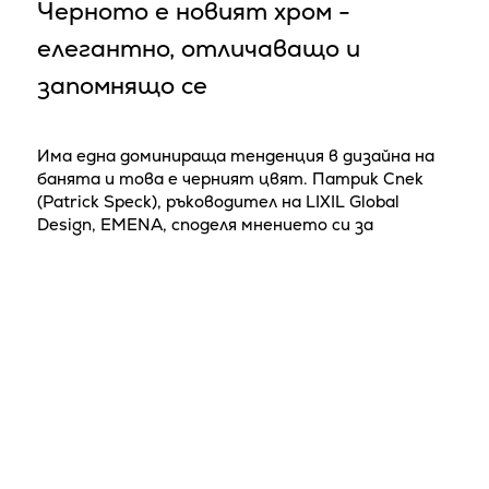
Черното е новият хром -
елегантно, отличаващо и
запомнящо се
Има една доминираща тенденция в дизайна на
банята и това е черният цвят. Патрик Спек
(Patrick Speck), ръководител на LIXIL Global
Design, EMENA, споделя мнението си за
тенденцията и дава съвети как да включите
черното в дизайна на вашата баня. Черното е
един от модерните цветове в интериорния
дизай...
24
Интериорен дизайн
Обзавеждане
18 / 01 / 2024