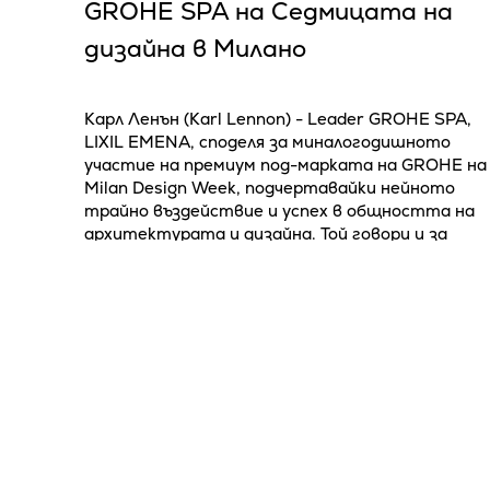
GROHE SPA на Седмицата на
дизайна в Милано
Карл Ленън (Karl Lennon) - Leader GROHE SPA,
LIXIL EMENA, споделя за миналогодишното
участие на премиум под-марката на GROHE на
Milan Design Week, подчертавайки нейното
трайно въздействие и успех в общността на
архитектурата и дизайна. Той говори и за
бъдещото издание, което предстои между 16 и
21 а...
Интериорен дизайн
Обзавеждане
09 / 04 / 20