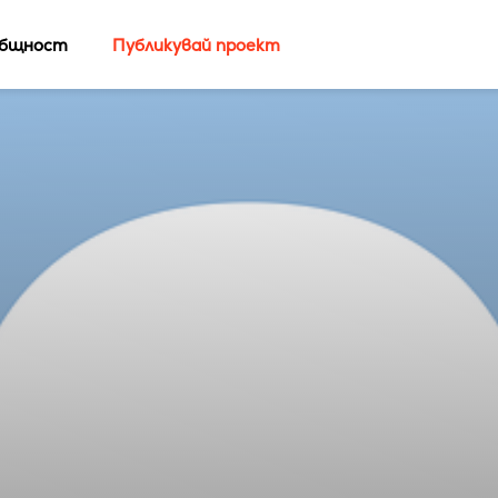
бщност
Публикувай проект