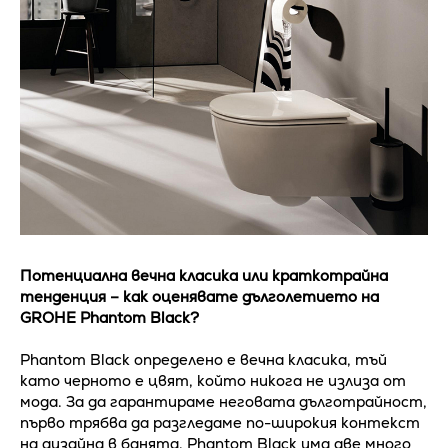
Потенциална вечна класика или краткотрайна
тенденция – как оценявате дълголетието на
GROHE Phantom Black?
Phantom Black определено е вечна класика, тъй
като черното е цвят, който никога не излиза от
мода. За да гарантираме неговата дълготрайност,
първо трябва да разгледаме по-широкия контекст
на дизайна в банята. Phantom Black има две много