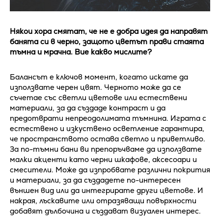
Някои хора смятат, че не е добра идея да направят
банята си в черно, защото цветът прави стаята
тъмна и мрачна. Вие какво мислите?
Балансът е ключов момент, когато искате да
използвате черен цвят. Черното може да се
съчетае със светли цветове или естествени
материали, за да създаде контраст и да
предотврати непреодолимата тъмнина. Играта с
естествено и изкуствено осветление гарантира,
че пространството остава светло и приветливо.
За по-тъмни бани ви препоръчваме да използвате
малки акценти като черни шкафове, аксесоари и
смесители. Може да изпробвате различни покрития
и материали, за да създадете по-интересен
външен вид или да интегрирате други цветове. И
накрая, лъскавите или отразяващи повърхности
добавят дълбочина и създават визуален интерес.