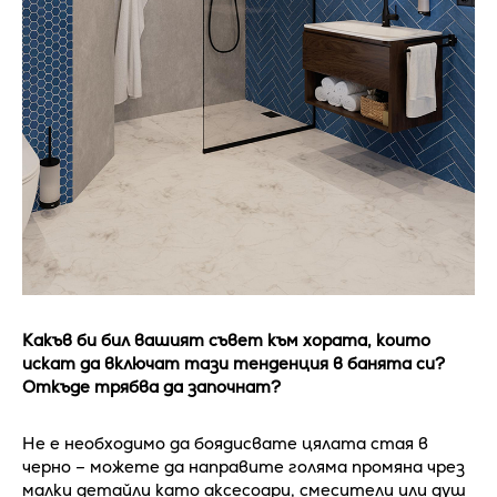
Какъв би бил вашият съвет към хората, които
искат да включат тази тенденция в банята си?
Откъде трябва да започнат?
Не е необходимо да боядисвате цялата стая в
черно – можете да направите голяма промяна чрез
малки детайли като аксесоари, смесители или душ