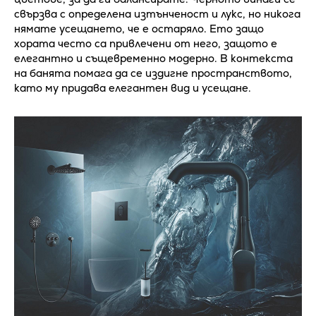
свързва с определена изтънченост и лукс, но никога
нямате усещането, че е остаряло. Ето защо
хората често са привлечени от него, защото е
елегантно и същевременно модерно. В контекста
на банята помага да се издигне пространството,
като му придава елегантен вид и усещане.