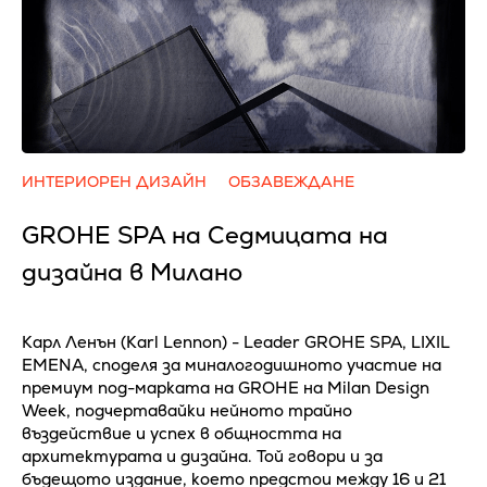
ИНТЕРИОРЕН ДИЗАЙН
ОБЗАВЕЖДАНЕ
GROHE SPA на Седмицата на
дизайна в Милано
Карл Ленън (Karl Lennon) - Leader GROHE SPA, LIXIL
EMENA, споделя за миналогодишното участие на
премиум под-марката на GROHE на Milan Design
Week, подчертавайки нейното трайно
въздействие и успех в общността на
архитектурата и дизайна. Той говори и за
бъдещото издание, което предстои между 16 и 21