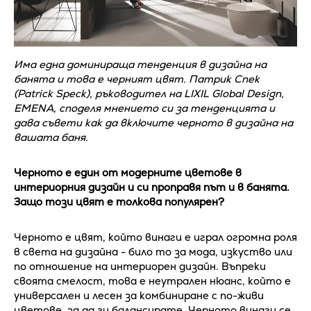
Има една доминираща тенденция в дизайна на
банята и това е черният цвят. Патрик Спек
(Patrick Speck), ръководител на LIXIL Global Design,
EMENA, споделя мнението си за тенденцията и
дава съвети как да включите черното в дизайна на
вашата баня.
Черното е един от модерните цветове в
интериорния дизайн и си проправя път и в банята.
Защо този цвят е толкова популярен?
Черното е цвят, който винаги е играл огромна роля
в света на дизайна - било то за мода, изкуство или
по отношение на интериорен дизайн. Въпреки
своята смелост, това е неутрален нюанс, който е
универсален и лесен за комбиниране с по-живи
цветове, за да ги балансирате. Черното винаги се