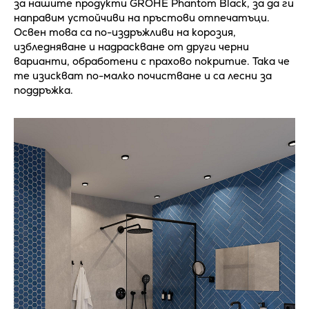
за нашите продукти GROHE Phantom Black, за да ги
направим устойчиви на пръстови отпечатъци.
Освен това са по-издръжливи на корозия,
избледняване и надраскване от други черни
варианти, обработени с прахово покритие. Така че
те изискват по-малко почистване и са лесни за
поддръжка.