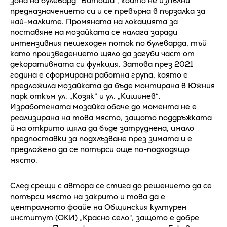
зона на булевард "Витоша", който не изпълни
предназначението си и се превърна в пързалка за
най-малките. Промяната на локацията за
поставяне на мозайката се налага заради
интензивния пешеходен поток по булеварда, тъй
като произведението щяло да загуби част от
декоративната си функция. Затова през 2021
година е сформирана работна група, която е
предложила мозайката да бъде монтирана в Южния
парк откъм ул. „Козяк“ и ул. „Кишинев“.
Изработената мозайка обаче до момента не е
реализирана на това място, защото поддръжката
й на открито щяла да бъде затруднена, имало
предпоставки за подхлъзване през зимата и е
предложено да се потърси още по-подходящо
място.
След срещи с автора се стига до решението да се
потърси място на закрито и това да е
централното фоайе на Общинския културен
институт (ОКИ) „Красно село“, защото е добре