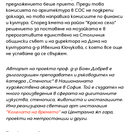
предложението беше прието. Преди това
комисията по архитектура в СОС не подкрепи
доклада, но това направиха комисиите по финанси
и култура. Според кмета на район "Красно село"
решението за поставяне на мозайката е в
прерогативите единствено на Столичния
общински съвет и на директора на Дома на
културата д-р Ивелина Кючукова, с която все още
не успяваме да се свържем.
Авторът на проекта проф. д-р Боян Добрев е
дългогодишен преподавател и ръководител на
катедра „Стенопис" в Националната
художествена академия в София. Той е създател на
много произведения в сферата на дигиталните
изкуства, стенописа, живописта и инсталациите.
Има реализирана светеща арт инсталация
"Колелата на времето"
на Централна жп гара,
проекти на метростанции и други.