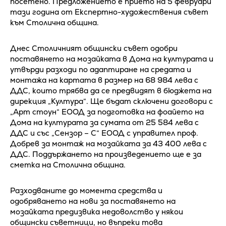
посетено. Предложението е прието на 5 февруари
тази година от Експертно-художествения съвет
към Столична община.
Днес Столичният общински съвет одобри
поставянето на мозайката в Дома на културата и
утвърди разходи по адаптиране на средата и
монтажа на картата в размер на 68 984 лева с
ДДС, които трябва да се предвидят в бюджета на
дирекция „Култура“. Ще бъдат сключени договори с
„Арт стоун“ ЕООД за подготовка на фоайето на
Дома на културата за сумата от 25 584 лева с
ДДС и със „Сензор – С“ ЕООД с управител проф.
Добрев за монтаж на мозайката за 43 400 лева с
ДДС. Поддържането на произведението ще е за
сметка на Столична община.
Разходваните до момента средства и
одобряването на нови за поставянето на
мозайката предизвика недоволство у някои
общински съветници, но въпреки това