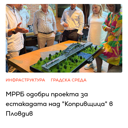
ИНФРАСТРУКТУРА
ГРАДСКА СРЕДА
МРРБ одобри проекта за
естакадата над "Копривщица" в
Пловдив