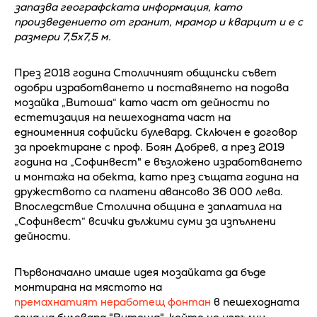
запазва географската информация, като
произведението от гранит, мрамор и кварцит и е с
размери 7,5х7,5 м.
През 2018 година Столичният общински съвет
одобри изработването и поставянето на подова
мозайка „Витоша“ като част от дейности по
естетизация на пешеходната част на
едноименния софийски булевард. Сключен е договор
за проектиране с проф. Боян Добрев, а през 2019
година на „Софинвест" е възложено изработването
и монтажа на обекта, като през същата година на
дружеството са платени авансово 36 000 лева.
Впоследствие Столична община е заплатила на
„Софинвест“ всички дължими суми за изпълнени
дейности.
Първоначално имаше идея мозайката да бъде
монтирана на мястото на
премахнатият неработещ фонтан
в пешеходната