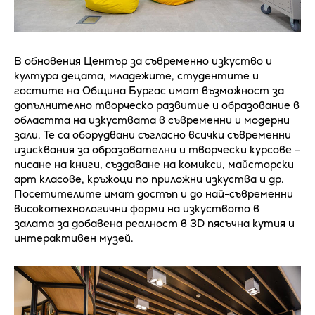
В обновения Център за съвременно изкуство и
култура децата, младежите, студентите и
гостите на Община Бургас имат възможност за
допълнително творческо развитие и образование в
областта на изкуствата в съвременни и модерни
зали. Те са оборудвани съгласно всички съвременни
изисквания за образователни и творчески курсове –
писане на книги, създаване на комикси, майсторски
арт класове, кръжоци по приложни изкуства и др.
Посетителите имат достъп и до най-съвременни
високотехнологични форми на изкуството в
залата за добавена реалност в 3D пясъчна кутия и
интерактивен музей.