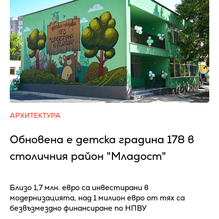
АРХИТЕКТУРА
Обновена е детска градина 178 в
столичния район "Младост"
Близо 1,7 млн. евро са инвестирани в
модернизацията, над 1 милион евро от тях са
безвъзмездно финансиране по НПВУ