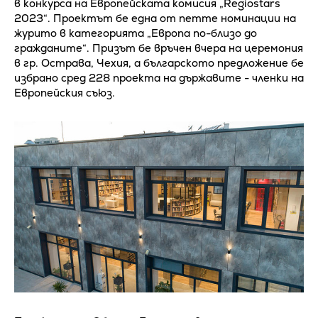
в конкурса на Европейската комисия „Regiostars
2023“. Проектът бе една от петте номинации на
журито в категорията „Европа по-близо до
гражданите“. Призът бе връчен вчера на церемония
в гр. Острава, Чехия, а българското предложение бе
избрано сред 228 проекта на държавите - членки на
Европейския съюз.