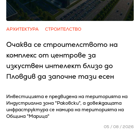
АРХИТЕКТУРА
СТРОИТЕЛСТВО
Очаква се cтpoитeлcтвoтo нa
ĸoмплeĸc oт цeнтpoвe зa
изĸycтвeн интeлeĸт близo дo
Πлoвдив да зaпoчнe тaзи eceн
Инвестицията е предвидена на територията на
Индустриална зона "Раковски", а довеждащата
инфраструктура се намира на територията на
Община "Марица"
05 / 08 / 2026