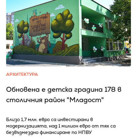
АРХИТЕКТУРА
Обновена е детска градина 178 в
столичния район "Младост"
Близо 1,7 млн. евро са инвестирани в
модернизацията, над 1 милион евро от тях са
безвъзмездно финансиране по НПВУ