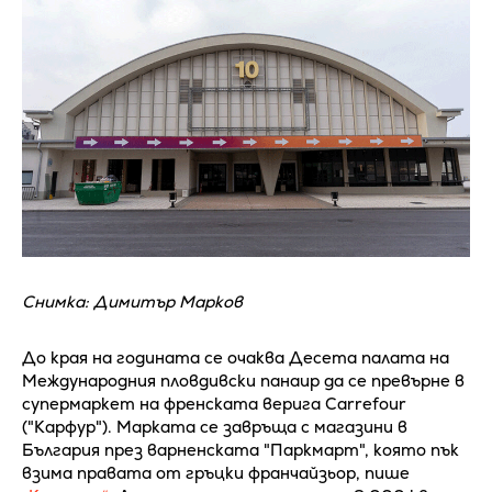
Снимка: Димитър Марков
До края на годината се очаква Десета палата на
Международния пловдивски панаир да се превърне в
супермаркет на френската верига Carrefour
("Карфур"). Марката се завръща с магазини в
България през варненската "Паркмарт", която пък
взима правата от гръцки франчайзьор, пише