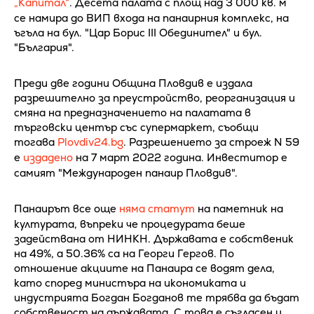
„Капитал“
. Десета палата с площ над 3 000 кв. м
се намира до ВИП входа на панаирния комплекс, на
ъгъла на бул. "Цар Борис III Обединител" и бул.
"България".
Преди две години Община Пловдив е издала
разрешително за преустройство, реорганизация и
смяна на предназначението на палатата в
търговски център със супермаркет, съобщи
тогава
Plovdiv24.bg
. Разрешението за строеж N 59
е
издадено
на 7 март 2022 година. Инвеститор е
самият "Международен панаир Пловдив".
Панаирът все още
няма статут
на паметник на
културата, въпреки че процедурата беше
задействана от НИНКН. Държавата е собственик
на 49%, а 50.36% са на Георги Гергов. По
отношение акциите на Панаира се водят дела,
като според министъра на икономиката и
индустрията Богдан Богданов те трябва да бъдат
собственост на държавата. С това е съгласен и