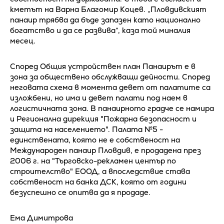
кметът на Варна Благомир Коцев. „Пловдивският
панаир трябва да бъде запазен като национално
богатство и да се развива“, каза той миналия
месец.
Според Общия устройствен план Панаирът е в
зона за обществено обслужващи дейности. Според
неговата схема в момента девет от палатите са
изложбени, но има и девет палати под наем в
логистичната зона. В панаирното градче се намира
и Регионална дирекция "Пожарна безопасност и
защита на населението". Палата №5 -
единствената, която не е собственост на
Международен панаир Пловдив, е продадена през
2006 г. на "Търговско-рекламен център по
строителство" ЕООД, а впоследствие става
собственост на банка ДСК, която от години
безуспешно се опитва да я продаде.
Ема Димитрова