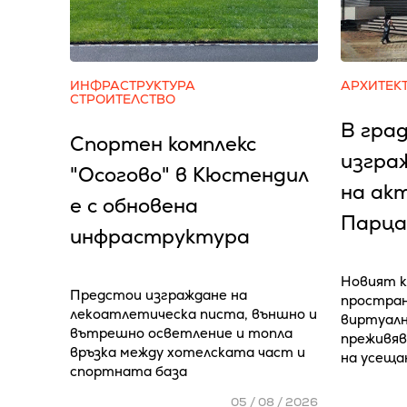
ИНФРАСТРУКТУРА
АРХИТЕК
СТРОИТЕЛСТВО
В град
Спортен комплекс
изгра
"Осогово" в Кюстендил
на ак
е с обновена
Парца
инфраструктура
Новият к
Предстои изграждане на
простран
лекоатлетическа писта, външно и
виртуалн
вътрешно осветление и топла
преживяв
връзка между хотелската част и
на усеща
спортната база
05 / 08 / 2026