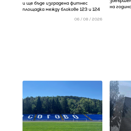
завършен
и ще бъде изградена фитнес
на годин
площадка между блокове 123 и 124
06 / 08 / 2026