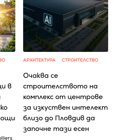
ВО
АРХИТЕКТУРА
СТРОИТЕЛСТВО
Очаква се
и в
cтpoитeлcтвoтo нa
и
ĸoмплeĸc oт цeнтpoвe
ско
зa изĸycтвeн интeлeĸт
лощи
близo дo Πлoвдив да
зaпoчнe тaзи eceн
lliers