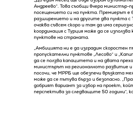
Андреево“. Това съобщи вчера министър-
посещението си на пункта. Премиерът е в
разширението и на другите два пункта с Т
очаква съвсем скоро и там да има сериозно
координация с Турция може да се използва
пунктове на страната.
„Амбицията ни е да изградим скоростен п
пропускателни пунктове „Лесово“ и „Капи
да се ползва капацитета и на двата прех
министърът на регионалното развитие и
посочи, че МРРБ ще обезпечи връзката ме
може да се пътува бързо и безопасно. „Пра
добрият вариант за избор на проект, който
перспектива за следващите 50 години“, 