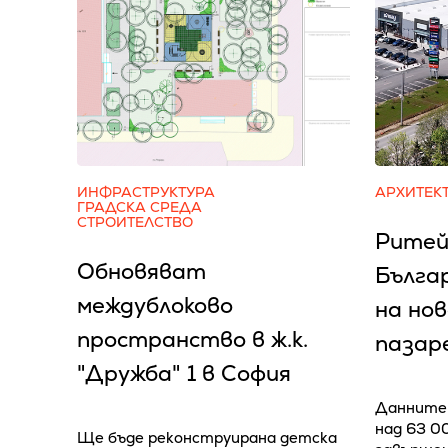
ИНФРАСТРУКТУРА
АРХИТЕК
ГРАДСКА СРЕДА
СТРОИТЕЛСТВО
Ритей
Обновяват
Бълга
междублоково
на но
пространство в ж.к.
пазар
"Дружба" 1 в София
Данните 
над 63 0
Ще бъде реконструирана детска