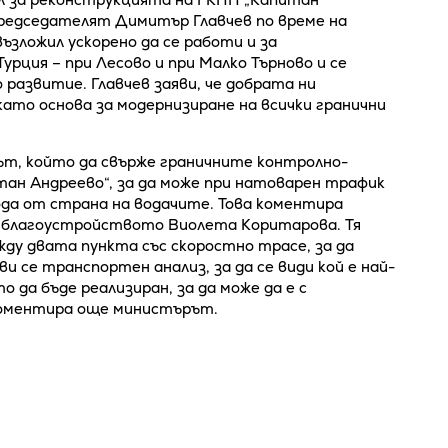
председателят Димитър Главчев по време на
ъзложил ускорено да се работи и за
урция – при Лесово и при Малко Търново и се
 развитие. Главчев заяви, че добрата ни
 като основа за модернизиране на всички гранични
ът, който да свърже граничните контролно-
тан Андреево“, за да може при натоварен трафик
ода от страна на водачите. Това коментира
 благоустройството Виолета Коритарова. Тя
жду двата пункта със скоростно трасе, за да
ви се транспортен анализ, за да се види кой е най-
 да бъде реализиран, за да може да е с
коментира още министърът.