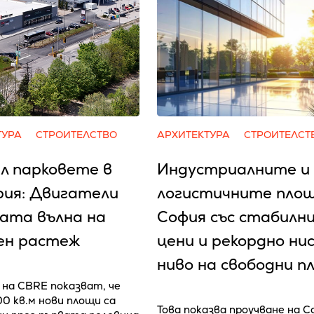
ТУРА
СТРОИТЕЛСТВО
АРХИТЕКТУРА
СТРОИТЕЛСТ
л парковете в
Индустриалните и
рия: Двигатели
логистичните площ
вата вълна на
София със стабилн
ен растеж
цени и рекордно ни
ниво на свободни п
на CBRE показват, че
00 кв.м нови площи са
Това показва проучване на Co