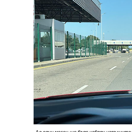
„До един месец ще бъде избран изпълнит