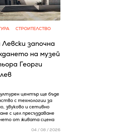
ТУРА
СТРОИТЕЛСТВО
 Левски започна
ждането на музей
тьора Георги
лев
ултурен център ще бъде
ство с технологии за
о, звуково и сетивно
ане с цел пресъздаване
нето от живата сцена
04 / 08 / 2026