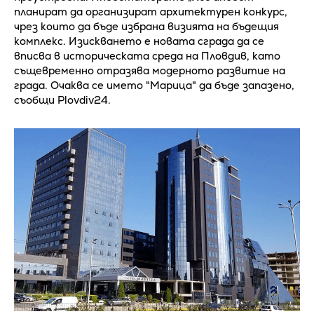
планират да организират архитектурен конкурс,
чрез които да бъде избрана визията на бъдещия
комплекс. Изискването е новата сграда да се
вписва в историческата среда на Пловдив, като
същевременно отразява модерното развитие на
града. Очаква се името "Марица" да бъде запазено,
съобщи Plovdiv24.