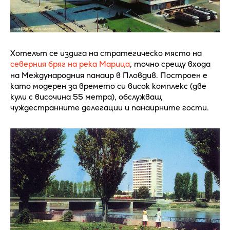
Хотелът се издига на стратегическо място на
северния бряг на река Марица
, точно срещу входа
на Международния панаир в Пловдив. Построен е
като модерен за времето си висок комплекс (две
кули с височина 55 метра), обслужващ
чуждестранните делегации и панаирните гости.