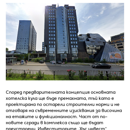
Според предварителната концепция основната
хотелска кула ще бъде премахната, тъй като е
проектирана по остарели строителни норми и не
отговаря на съвременните изисквания за височина
на етажите и функционалност. Част от по-
новите сгради в комплекса също ще бъдат
преустроени. Инвеститорите „Хъс инвест“