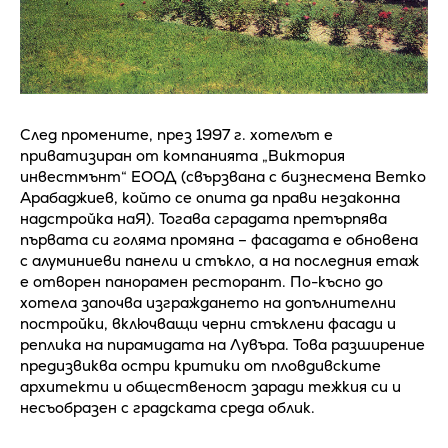
След промените, през 1997 г. хотелът е
приватизиран от компанията „Виктория
инвестмънт“ ЕООД (свързвана с бизнесмена Ветко
Арабаджиев, който се опита да прави незаконна
надстройка наЯ). Тогава сградата претърпява
първата си голяма промяна – фасадата е обновена
с алуминиеви панели и стъкло, а на последния етаж
е отворен панорамен ресторант. По-късно до
хотела започва изграждането на допълнителни
постройки, включващи черни стъклени фасади и
реплика на пирамидата на Лувъра. Това разширение
предизвиква остри критики от пловдивските
архитекти и общественост заради тежкия си и
несъобразен с градската среда облик.