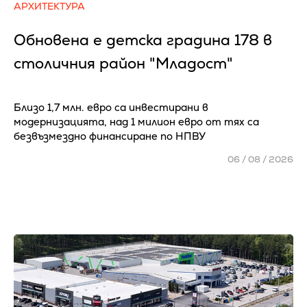
АРХИТЕКТУРА
Обновена е детска градина 178 в
столичния район "Младост"
Близо 1,7 млн. евро са инвестирани в
модернизацията, над 1 милион евро от тях са
безвъзмездно финансиране по НПВУ
06 / 08 / 2026