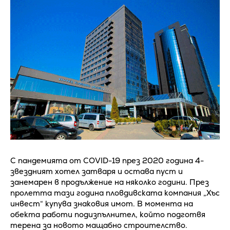
С пандемията от COVID-19 през 2020 година 4-
звездният хотел затваря и остава пуст и
занемарен в продължение на няколко години. През
пролетта тази година пловдивската компания „Хъс
инвест“ купува знаковия имот. В момента на
обекта работи подизпълнител, който подготвя
терена за новото мащабно строителство.