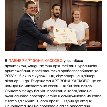
В
ПЛЕНЕР АРТ ЗОНА ХАСКОВО
участваха
архитекти, ландшафтни архитекти и урбанисти,
притежаващи проектантска правоспособност за
2022г., в екип с художници, скулптори, дизайнери,
актьори и др. Бъдещата АРТ ЗОНА ХАСКОВО ще се
намира на мястото на сегашния Книжен пазар.
Общото между всички проекти е запазване на
площадното пространство и осмислянето му като
място за събития, арт прояви и зони за отдих.
Основната цел на проекта е да се представи