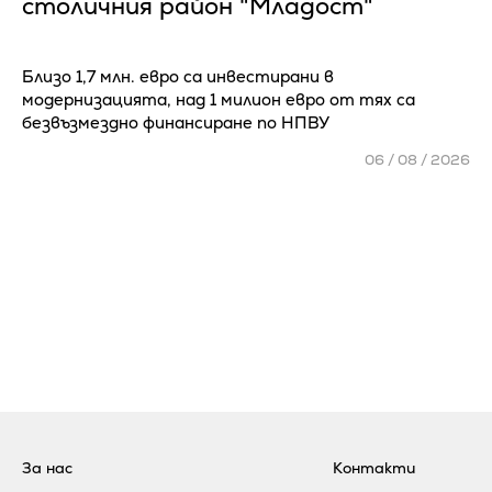
столичния район "Младост"
Близо 1,7 млн. евро са инвестирани в
модернизацията, над 1 милион евро от тях са
безвъзмездно финансиране по НПВУ
06 / 08 / 2026
За нас
Контакти