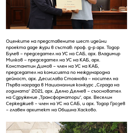
Оценките на представените шест идейни
проекта даде жури в състав: проф. д-р арх. Тодор
Булев – председател на УС на САБ, арх. Владимир
Милков – председател на УС на КАБ, арх.
Константин Димов – член на УС на КАБ,
председател на комисията по международна
дейност, арх. Десислава Стоянова – носител на
Първа награда в Националния конкурс „Сграда на
годината“ 2021, арх. Делчо Делчев – съосновател
на Сдружение „Трансформатори“, арх. Веселин
Серкеджиев – член на УС на САБ, и арх. Тодор Грозев
– главен архитект на Община Хасково.