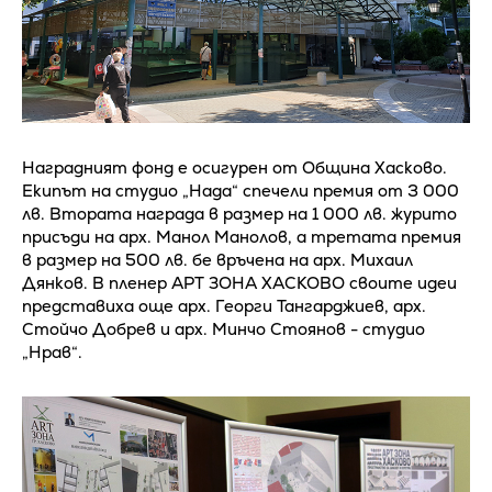
Наградният фонд е осигурен от Община Хасково.
Екипът на студио „Нада“ спечели премия от 3 000
лв. Втората награда в размер на 1 000 лв. журито
присъди на арх. Манол Манолов, а третата премия
в размер на 500 лв. бе връчена на арх. Михаил
Дянков. В пленер АРТ ЗОНА ХАСКОВО своите идеи
представиха още арх. Георги Тангарджиев, арх.
Стойчо Добрев и арх. Минчо Стоянов - студио
„Нрав“.