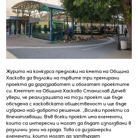
Журито на конкурса предложи на кмета на Община
Хасково да възложи на първите три премирани
проекта да доразработят и обогатят проектите
си. Кметът на Община Хасково Станислав Дечев
увери, че реализацията на този проект ще бъде
обсъдена с хасковската общественост и ще бъде
избрано най-доброто решение. „Всички проекти са
впечатляващи. Във всеки проект има елементи,
които са интересни и могат да бъдат използвани в
различни зони на града. Това са дизайнерски
елементи, които могат да затвърдят