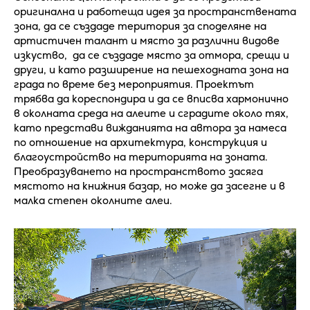
оригинална и работеща идея за пространствената
зона, да се създаде територия за споделяне на
артистичен талант и място за различни видове
изкуство, да се създаде място за отмора, срещи и
други, и като разширение на пешеходната зона на
града по време без мероприятия. Проектът
трябва да кореспондира и да се вписва хармонично
в околната среда на алеите и сградите около тях,
като представи вижданията на автора за намеса
по отношение на архитектура, конструкция и
благоустройство на територията на зоната.
Преобразуването на пространството засяга
мястото на книжния базар, но може да засегне и в
малка степен околните алеи.