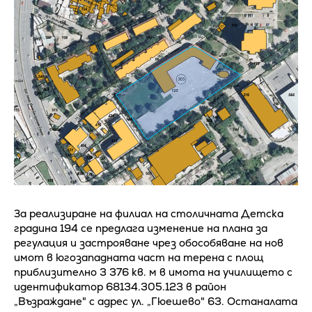
За реализиране на филиал на столичната Детска
градина 194 се предлага изменение на плана за
регулация и застрояване чрез обособяване на нов
имот в югозападната част на терена с площ
приблизително 3 376 кв. м в имота на училището с
идентификатор 68134.305.123 в район
„Възраждане" с адрес ул. „Гюешево" 63. Останалата