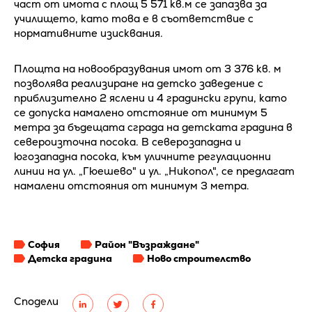
част от имота с площ 5 571 кв.м се запазва за
училището, като това е в съответствие с
нормативните изисквания.
Площта на новообразувания имот от 3 376 кв. м
позволява реализиране на детско заведение с
приблизително 2 яслени и 4 градински групи, като
се допуска намалено отстояние от минимум 5
метра за бъдещата сграда на детската градина в
североизточна посока. В северозападна и
югозападна посока, към уличните регулационни
линии на ул. „Гюешево" и ул. „Никопол", се предлагат
намалени отстояния от минимум 3 метра.
София
Район "Възраждане"
Детска градина
Ново строителство
Сподели