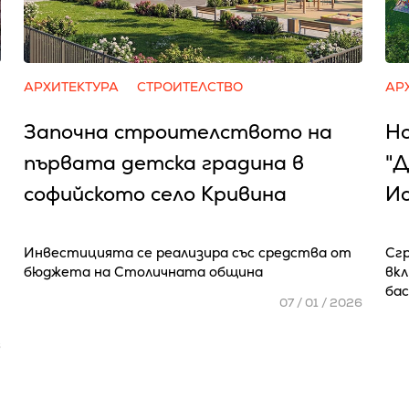
АРХИТЕКТУРА
СТРОИТЕЛСТВО
АР
Започна строителството на
Но
първата детска градина в
"Д
софийското село Кривина
Ис
Инвестицията се реализира със средства от
Сг
бюджета на Столичната община
вкл
ба
07 / 01 / 2026
6