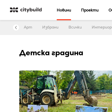
Новини
Проекти
О
нтервю
Арт
Избрани
Всички
Интериор
Детска градина