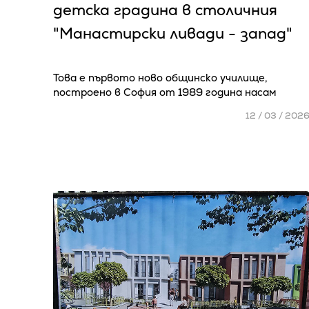
детска градина в столичния
"Манастирски ливади - запад"
Това е първото ново общинско училище,
построено в София от 1989 година насам
12 / 03 / 202