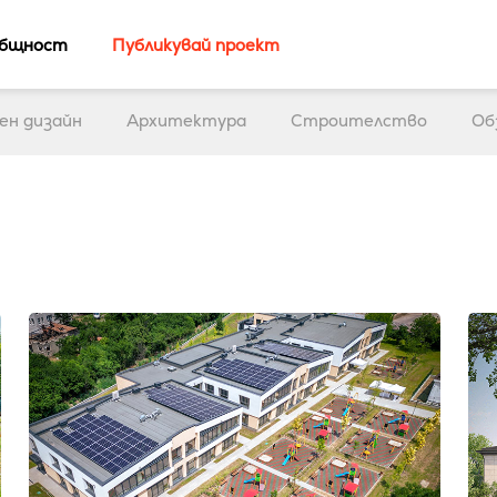
бщност
Публикувай проект
ен дизайн
Архитектура
Строителство
Об