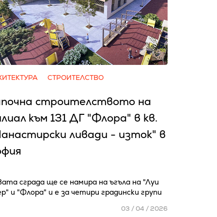
ХИТЕКТУРА
СТРОИТЕЛСТВО
апочна строителството на
лиал към 131 ДГ "Флора" в кв.
анастирски ливади - изток" в
офия
ата сграда ще се намира на ъгъла на "Луи
р" и "Флора" и е за четири градински групи
03 / 04 / 2026