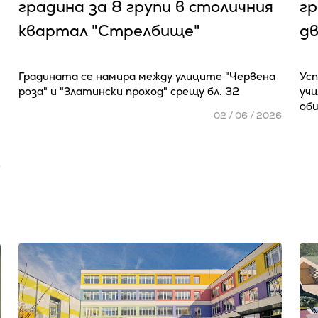
градина за 8 групи в столичния
гр
квартал "Стрелбище"
дв
Градината се намира между улиците "Червена
Усп
роза" и "Златински проход" срещу бл. 32
уч
об
02 / 06 / 2026
6