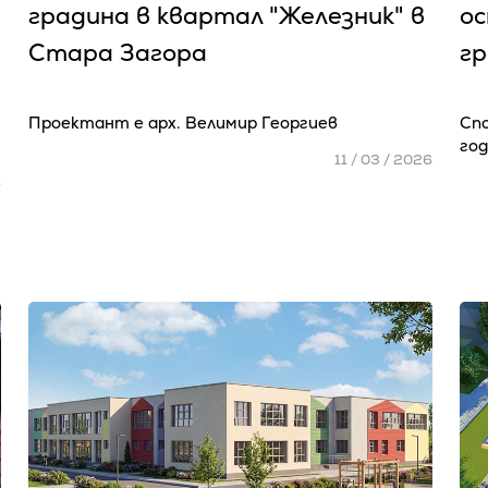
градина в квартал "Железник" в
о
Стара Загора
гр
Проектант е арх. Велимир Георгиев
Сп
го
11 / 03 / 2026
6