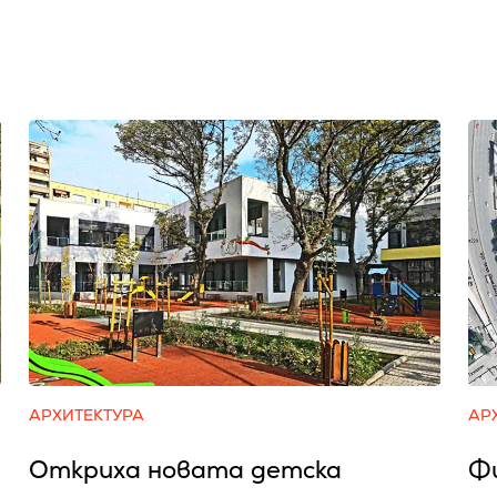
АРХИТЕКТУРА
АР
Откриха новата детска
Ф