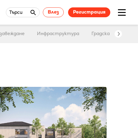
Влез
Регистрация
Търси
завеждане
Инфраструктура
Градска среда