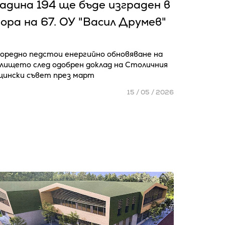
адина 194 ще бъде изграден в
ора на 67. ОУ "Васил Друмев"
оредно педстои енергийно обновяване на
илището след одобрен доклад на Столичния
щински съвет през март
15 / 05 / 2026