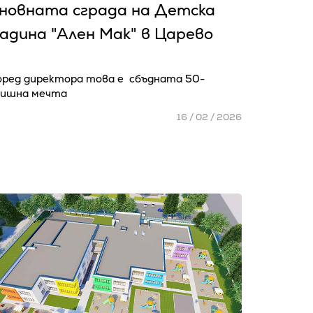
сновната сграда на Детска
адина "Ален Мак" в Царево
оред директора това е сбъдната 50-
дишна мечта
16 / 02 / 2026