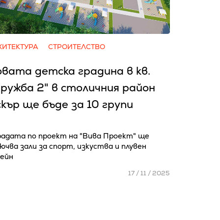
ХИТЕКТУРА
СТРОИТЕЛСТВО
вата детска градина в кв.
ружба 2" в столичния район
кър ще бъде за 10 групи
радата по проект на "Вива Проект" ще
ючва зали за спорт, изкуства и плувен
сейн
17 / 11 / 2025