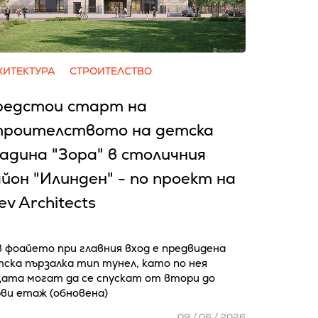
ХИТЕКТУРА
СТРОИТЕЛСТВО
редстои старт на
троителството на детска
адина "Зора" в столичния
йон "Илинден" - по проект на
lev Architects
 фоайето при главния вход е предвидена
ска пързалка тип тунел, като по нея
цата могат да се спускат от втори до
ви етаж (обновена)
09 / 06 / 2026