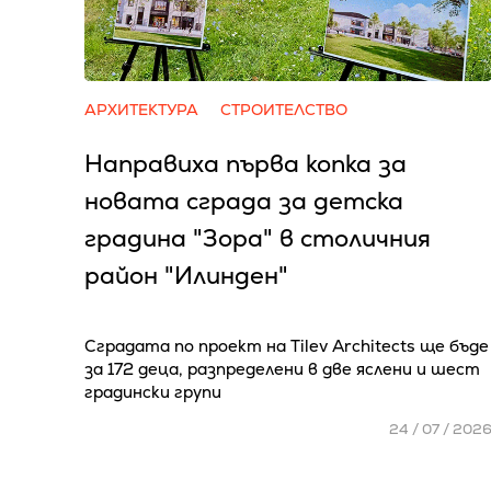
АРХИТЕКТУРА
СТРОИТЕЛСТВО
Направиха първа копка за
новата сграда за детска
градина "Зора" в столичния
район "Илинден"
Сградата по проект на Tilev Architects ще бъде
за 172 деца, разпределени в две яслени и шест
градински групи
24 / 07 / 202