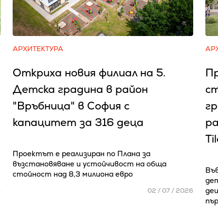
АРХИТЕКТУРА
АР
Откриха новия филиал на 5.
П
Детска градина в район
с
"Връбница" в София с
гр
капацитет за 316 деца
ра
Ti
Проектът е реализиран по Плана за
възстановяване и устойчивост на обща
Във
стойност над 8,3 милиона евро
дет
де
6
02 / 07 / 2026
пър