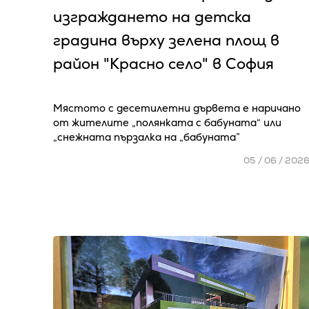
изграждането на детска
градина върху зелена площ в
район "Красно село" в София
Мястото с десетилетни дървета е наричано
от жителите „полянката с бабуната“ или
„снежната пързалка на „бабуната”
05 / 06 / 202