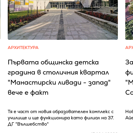
АРХИТЕКТУРА
АР
Първата общинска детска
З
градина в столичния квартал
фи
"Манастирски ливади - запад"
"М
вече е факт
С
Тя е част от новия образователен комплекс с
Нов
6
училище и ще функционира като филиал на 37.
Айе
ДГ "Вълшебство"