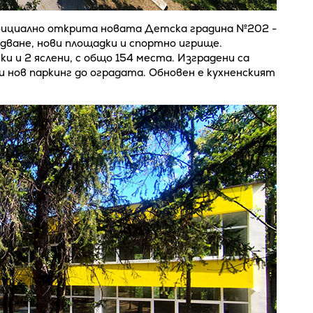
фициално открита новата Детска градина №202 -
дване, нови площадки и спортно игрище.
ки и 2 яслени, с общо 154 места. Изградени са
 нов паркинг до оградата. Обновен е кухненският