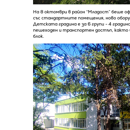
На 8 октомври в район “Младост” беше о
със стандартните помещения, ново обору
Детската градина е за 6 групи - 4 градинс
пешеходен и транспортен достъп, както и
блок.