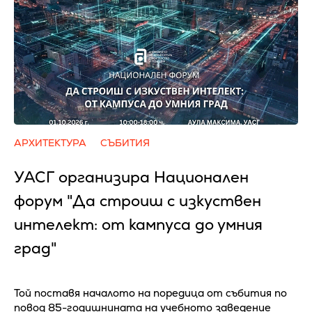
АРХИТЕКТУРА
СЪБИТИЯ
УАСГ организира Национален
форум "Да строиш с изкуствен
интелект: от кампуса до умния
град"
Той поставя началото на поредица от събития по
повод 85-годишнината на учебното заведение