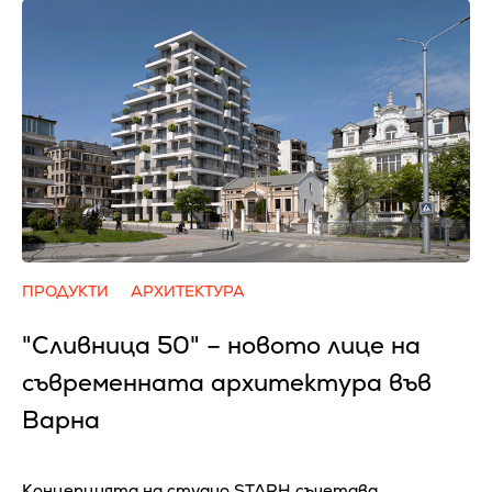
ПРОДУКТИ
АРХИТЕКТУРА
"Сливница 50" – новото лице на
съвременната архитектура във
Варна
Концепцията на студио STARH съчетава