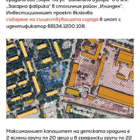
„Захарна фабрика“ в столичния район „Илинден“.
Инвестиционният проект включва
събаряне на съществуващата сграда
в имот с
идентификатор 68134.1200.108.
Максималният капацитет на детската градина е
2 яслени групи по 20 деца и 6 градински групи по 22