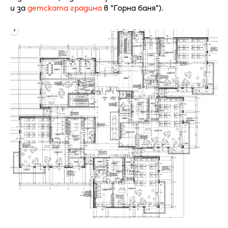
и за
детската градина
в "Горна баня").