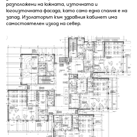
разположени на южната, източната и
югоизточната фасада, като само една спалня е на
запад. Изолаторът към здравния кабинет има
самостоятелен изход на север.