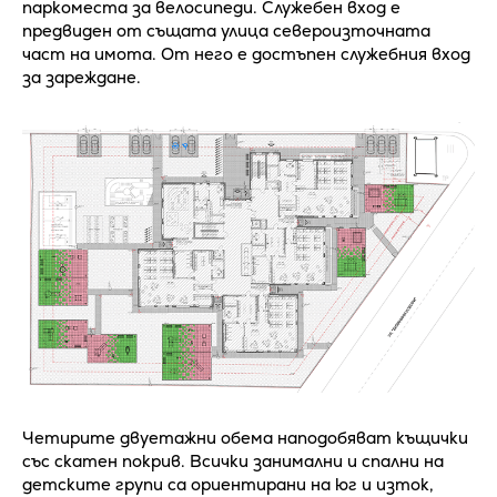
паркоместа за велосипеди. Служебен вход е
предвиден от същата улица североизточната
част на имота. От него е достъпен служебния вход
за зареждане.
Четирите двуетажни обема наподобяват къщички
със скатен покрив. Всички занимални и спални на
детските групи са ориентирани на юг и изток,