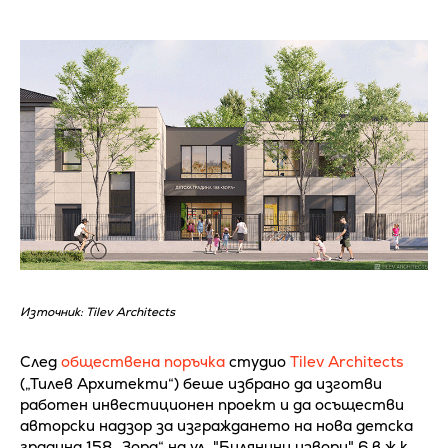
Източник: Tilev Architects
След
обществена поръчка
студио
Tilev Architects
(„Тилев Архитекти“) беше избрано да изготви
работен инвестиционен проект и да осъществи
авторски надзор за изграждането на нова детска
градина 158 „Зора“ на ул. "Билянини извори" 6 в ж.к.