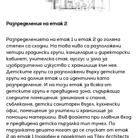
Разпределения на етаж 2
Разпределенията на етаж 1 и етаж 2 до голяма
степен са сходни. На това ниво са разположени
четири градински групи, канцелария и директорски
кабинет, учителска стая, аусгус и зала за
изобразително изкуство с хранилище към нея.
Детските групи са разположени върху детските
групи на долния етаж и са идентични като
разпределение. И на този етаж за всяка от
детските групи е предвидена зона, съдържаща
следните помещения: занималня и спалня,
съблекалня, детски санитарен възел, кухненски
офис, помещение за учители и хранилище за
помощни материали. Във фоайето при главния вход
е предвидена детска пързалка тип тунел. По
пързалката децата могат да се спускат от етаж
2 до етаж 1 (подобен е проектът на Tilev Architects