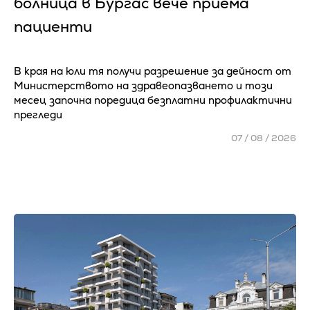
болница в Бургас вече приема
пациенти
В края на юли тя получи разрешение за дейност от
Министерството на здравеопазването и този
месец започна поредица безплатни профилактични
прегледи
07 / 08 / 2026