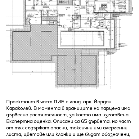
Проектант в част ПИБ е ланд. арх. Йордан
Караколев. В момента в границите на парцела има
дървесна растителност, за което има изготвена
Експертна оценка. Описани са 65 дървета, но част
от тях съдържат опасни, токсични или алергенни
листа, цветове или клонки и ще бъдат обозначени,