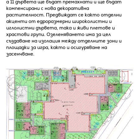
а 11 дървета ще бъдат премахнати и ще бъдат
компенсирани с нова декоративна
растителност. Предвиждат се както отделни
акценти от едроразмерни широколистни и
иглолистни дървета, така и живи плетове и
храстови групи. Озеленяването има за цел
създаване на изолация между отделните зони и
площадки за игра, както и осигуряване на
засенчване.