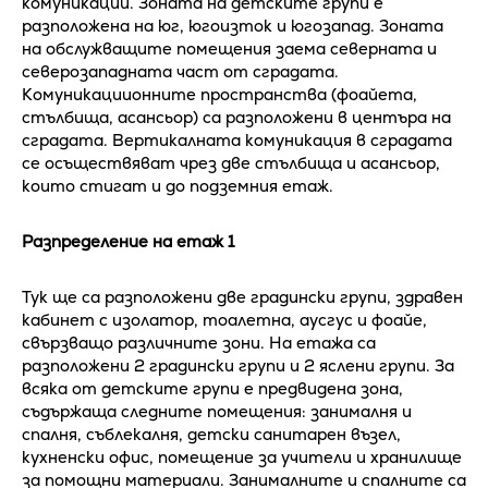
комуникации. Зоната на детските групи е
разположена на юг, югоизток и югозапад. Зоната
на обслужващите помещения заема северната и
северозападната част от сградата.
Комуникациионните пространства (фоайета,
стълбища, асансьор) са разположени в центъра на
сградата. Вертикалната комуникация в сградата
се осъществяват чрез две стълбища и асансьор,
които стигат и до подземния етаж.
Разпределение на етаж 1
Тук ще са разположени две градински групи, здравен
кабинет с изолатор, тоалетна, аусгус и фоайе,
свързващо различните зони. На етажа са
разположени 2 градински групи и 2 яслени групи. За
всяка от детските групи е предвидена зона,
съдържаща следните помещения: занималня и
спалня, съблекалня, детски санитарен възел,
кухненски офис, помещение за учители и хранилище
за помощни материали. Занималните и спалните са