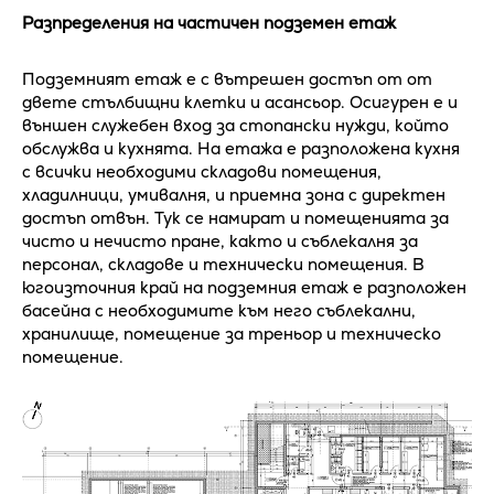
Разпределения на частичен подземен етаж
Подземният етаж е с вътрешен достъп от от
двете стълбищни клетки и асансьор. Осигурен е и
външен служебен вход за стопански нужди, който
обслужва и кухнята. На етажа е разположена кухня
с всички необходими складови помещения,
хладилници, умивалня, и приемна зона с директен
достъп отвън. Тук се намират и помещенията за
чисто и нечисто пране, както и съблекалня за
персонал, складове и технически помещения. В
югоизточния край на подземния етаж е разположен
басейна с необходимите към него съблекални,
хранилище, помещение за треньор и техническо
помещение.