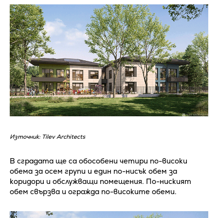
Източник: Tilev Architects
В сградата ще са обособени четири по-високи
обема за осем групи и един по-нисък обем за
коридори и обслужващи помещения. По-ниският
обем свързва и огражда по-високите обеми.