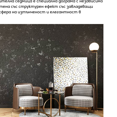
елна седмица е специална дограма с независимо
стена със структурен ефект със завладяващи
сфера на изтънченост и елегантност в