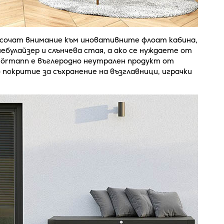
сочат внимание към иновативните флоат кабина,
небулайзер и слънчева стая, а ако се нуждаете от
Hörmann е въглеродно неутрален продукт от
покритие за съхранение на възглавници, играчки