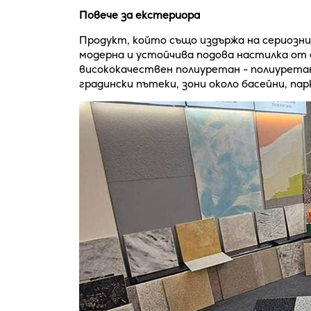
Повече за екстериора
Продукт, който също издържа на сериозни
модерна и устойчива подова настилка от
висококачествен полиуретан - полиуретан
градински пътеки, зони около басейни, пар