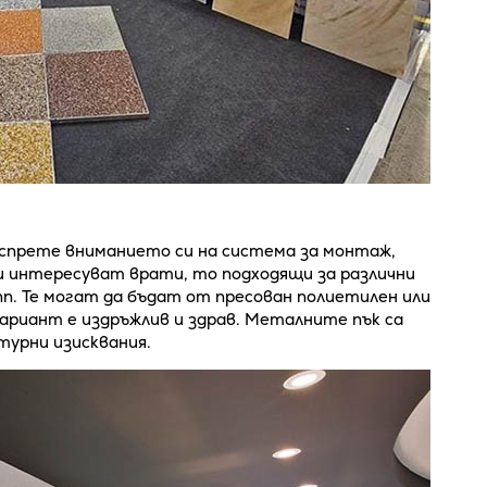
 спрете вниманието си на система за монтаж,
ви интересуват врати, то подходящи за различни
. Те могат да бъдат от пресован полиетилен или
риант е издръжлив и здрав. Металните пък са
турни изисквания.