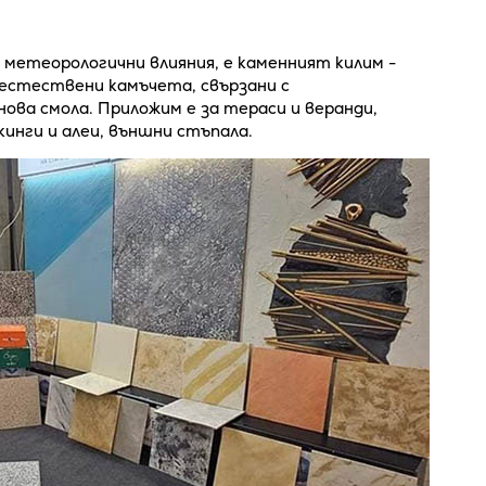
 метеорологични влияния, е каменният килим -
 естествени камъчета, свързани с
ова смола. Приложим е за тераси и веранди,
кинги и алеи, външни стъпала.