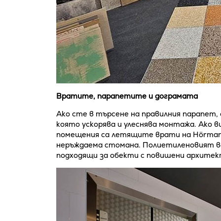
Вратите, парапетите и дограмата
Ако сте в търсене на правилния парапет,
която ускорява и улеснява монтажа. Ако 
помещения са летящите врати на Hörmann
неръждаема стомана. Полиетиленовият ва
подходящи за обекти с повишени архитек