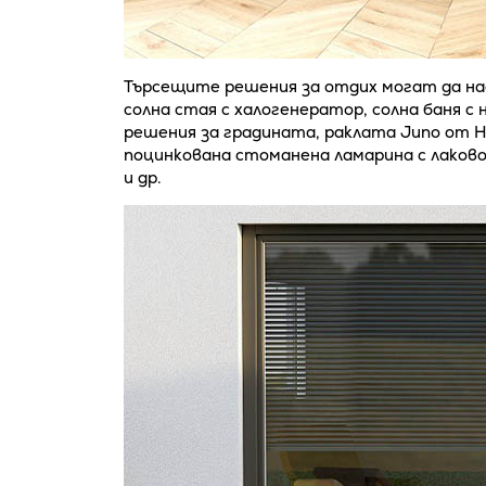
Търсещите решения за отдих могат да на
солна стая с халогенератор, солна баня с 
решения за градината, раклата Juno от 
поцинкована стоманена ламарина с лаково 
и др.