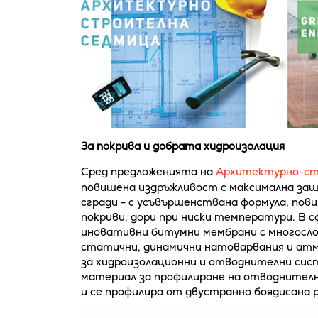
За покрива и добрата хидроизолация
Сред предложенията на
Архитектурно-ст
повишена издръжливост с максимална защи
сгради - с усъвършенствана формула, пов
покриви, дори при ниски температури. В
иновативни битумни мембрани с многослой
статични, динамични натоварвания и атм
за хидроизолационни и отводнителни сист
материал за профилиране на отводнителн
и се профилира от двустранно боядисана р