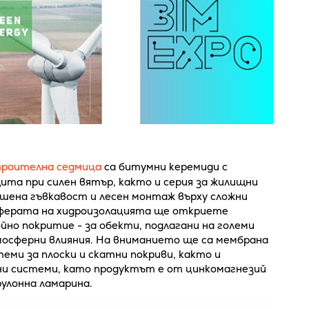
роителна седмица
са битумни керемиди с
та при силен вятър, както и серия за жилищни
ишена гъвкавост и лесен монтаж върху сложни
 сферата на хидроизолацията ще откриете
но покритие - за обекти, подлагани на големи
осферни влияния. На вниманието ще са мембрана
еми за плоски и скатни покриви, както и
и системи, като продуктът е от цинкомагнезий
улонна ламарина.