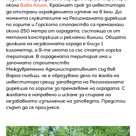
около
Баба Алино
. Крайният срок за инвеститора
да отстрани огражденията изтече на 6 юни. До
момента служителите на Регионалната дирекция
по горите и Горското стопанство са премахнали
около 250 метра от оградата, състояща се от
метална конструкция и рекламни винили. Общата
дължина на незаконната ограда е близо 1
километър, а 9-те имота са със статут горска
територия. В оградената територия има и
започнато строителство.
Междувременно Административният съд във
Варна съобщи, че е образувано дело по жалба на
инвеститора срещу заповедта на Регионалната
дирекция по горите за премахване на оградата. С
жалбата е направено и искане за спиране на
незабавното изпълнение на заповедта. Предстои
съдът да се произнесе.