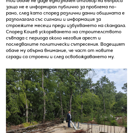
той обаче не даде еднозначен отговор на въпроса
защо не е информирал публично за проблема по-
рано, след като според различни данни общината е
разполагала със сигнали и информация за
строежите месеци преди избухването на скандала.
Според Коцев ускоряването на строителството
съвпада с периода около неговия арест и
последвалите политически сътресения. Водещият
обаче му обърна внимание, че част от новите
сгради са строени и след освобождаването му.