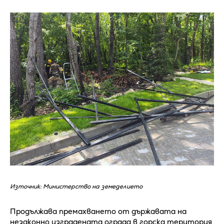
Източник: Министерство на земеделието
Продължава премахването от държавата на
незаконно изградената ограда в горска територия