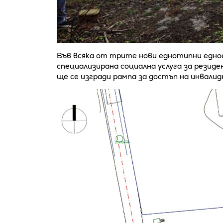
Във всяка от трите нови еднотипни едно
специализирана социална услуга за резиден
ще се изгради рампа за достъп на инвалид