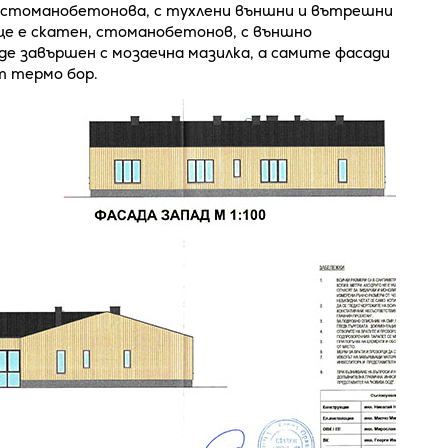
 стоманобетонова, с тухлени външни и вътрешни
ще е скатен, стоманобетонов, с външно
е завършен с мозаечна мазилка, а самите фасади
т термо бор.