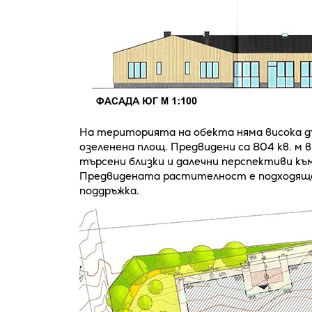
На територията на обекта няма висока дъ
озеленена площ. Предвидени са 804 кв. м 
търсени близки и далечни перспективи къ
Предвидената растителност е подходяща
поддръжка.