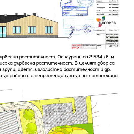
рвесна растителност. Осигурени са 2 534 кв. м
висока дървесна растителност. В целият двор са
м групи, цветя, иглолистна растителност и др.
 за района и е непретенциозна за по-нататъшна