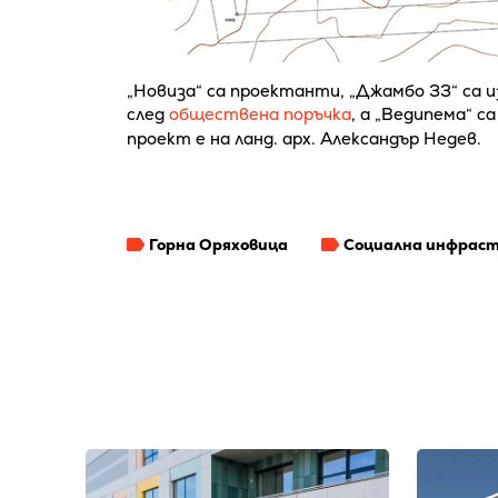
„Новиза“ са проектанти, „Джамбо 33“ с
след
обществена поръчка
, а „Ведипема“ 
проект е на ланд. арх. Александър Недев.
Горна Оряховица
Социална инфрас