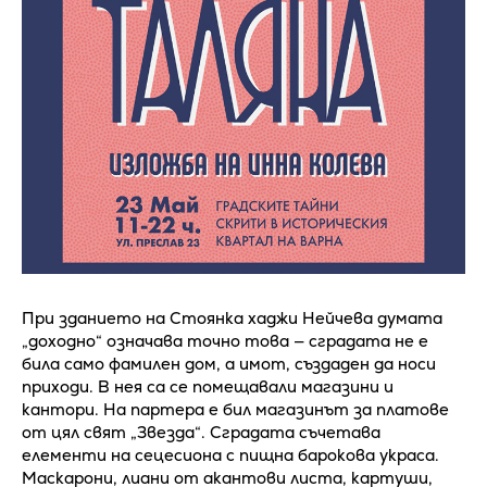
При зданието на Стоянка хаджи Нейчева думата
„доходно“ означава точно това — сградата не е
била само фамилен дом, а имот, създаден да носи
приходи. В нея са се помещавали магазини и
кантори. На партера е бил магазинът за платове
от цял свят „Звезда“. Сградата съчетава
елементи на сецесиона с пищна барокова украса.
Маскарони, лиани от акантови листа, картуши,