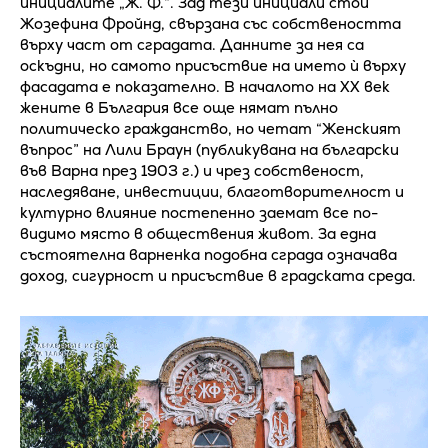
инициалите „Ж. Ф.“. Зад тези инициали стои
Жозефина Фройнд, свързана със собствеността
върху част от сградата. Данните за нея са
оскъдни, но самото присъствие на името ѝ върху
фасадата е показателно. В началото на ХХ век
жените в България все още нямат пълно
политическо гражданство, но четат “Женският
въпрос” на Лили Браун (публикувана на български
във Варна през 1903 г.) и чрез собственост,
наследяване, инвестиции, благотворителност и
културно влияние постепенно заемат все по-
видимо място в обществения живот. За една
състоятелна варненка подобна сграда означава
доход, сигурност и присъствие в градската среда.