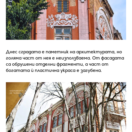
Днес сградата е паметник на архитектурата, но
голяма част от нея е неизползваема. От фасадата
са обрушени отделни фрагменти, а част от
богатата ѝ пластична украса е загубена.