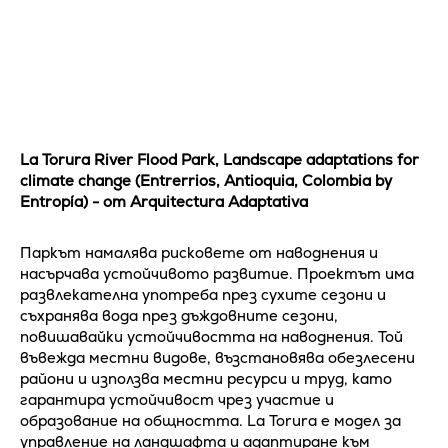
La Torura River Flood Park, Landscape adaptations for
climate change (Entrerrios, Antioquia, Colombia by
Entropía) - от Arquitectura Adaptativa
Паркът намалява рисковете от наводнения и
насърчава устойчивото развитие. Проектът има
развлекателна употреба през сухите сезони и
съхранява вода през дъждовните сезони,
повишавайки устойчивостта на наводнения. Той
въвежда местни видове, възстановява обезлесени
райони и използва местни ресурси и труд, като
гарантира устойчивост чрез участие и
образование на общността. La Torura е модел за
управление на ландшафта и адаптиране към