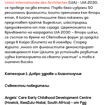
Union Internationale des Architectes
(UIA) - UIA 2030,
се проведе на два етапа. Първо бяха избрани 50
регионални финалисти, които преминаха към втори
етап, в който участниците бяха поканени да
представят кратък видеоклип, илюстриращ
предложената от тях сграда. Церемонията по
връчването на наградата UIA 2030 – втори цикъл,
се състоя по време на Световния форум за градска
среда в Кайро (Египет) на 6 ноември. Според
журито „много от финалистите демонстрират
ангажираност към Целите за устойчиво развитие
извън категорията на своето участие" и това е
оценено високо.
Категория 1: Добро здраве и благополучие
Съвместни победители:
Angels’ Care Early Childhood Development Centre
(Howick, KwaZulu-Natal, South Africa) - от Fgg