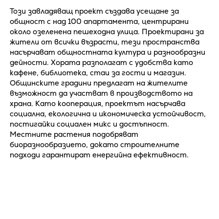
Този завладяващ проект създава усещане за
общност с над 100 апартамента, центрирани
около озеленена пешеходна улица. Проектирани за
жители от всички възрасти, тези пространства
насърчават общностната култура и разнообразни
дейности. Хората разполагат с удобства като
кафене, библиотека, стаи за гости и магазин.
Общинските градини предлагат на жителите
възможност да участват в производството на
храна. Като кооперация, проектът насърчава
социална, екологична и икономическа устойчивост,
постигайки социален микс и достъпност.
Местните растения подобряват
биоразнообразието, докато строителните
подходи гарантират енергийна ефективност.