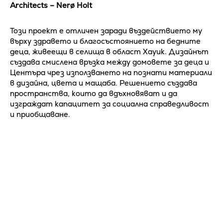
Architects – Nerø Holt
Този проект е отличен заради въздействието му
върху здравето и благосъстоянието на бедните
деца, живеещи в селища в област Хауик. Дизайнът
създава смислена връзка между домовете за деца и
Центъра чрез използването на познати материали
в дизайна, цвета и мащаба. Решението създава
пространства, които да вдъхновяват и да
изграждат капацитет за социална справедливост
и приобщаване.