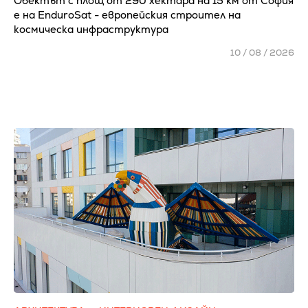
Обектът с площ от 290 хектара на 15 км от София
е на EnduroSat - европейския строител на
космическа инфраструктура
10 / 08 / 2026