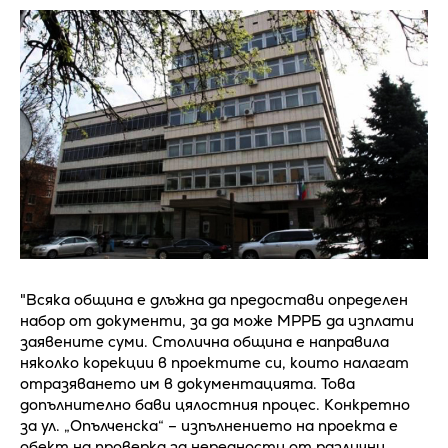
"Всяка община е длъжна да предостави определен
набор от документи, за да може МРРБ да изплати
заявените суми. Столична община e направила
няколко корекции в проектите си, които налагат
отразяването им в документацията. Това
допълнително бави цялостния процес. Конкретно
за ул. „Опълченска“ – изпълнението на проекта е
обект на проверка за нередности от различни