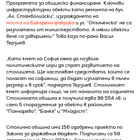
Програмата за общинско финансиране. Ключови
инфраструктурни обекти като ремонта на бул.
„Ал. Стамболийски“, изграждането на
моста на Бакърена фабрика
и ул. “Опълченска“ не са
разплатени от министерството. А някои обекти
вече са завършени." Това каза по-рано Васил
Терзиев.
„Като кмет на София няма да позволя
политическите игри да спрат развитието на
столицата. Ще настоявам средствата, които се
полагат на софиянци, да бъдат изплатени в пълен
размер и в срок", подчерта Терзиев. Столичният
кмет информира също, че от началото на годината
Столичната община е получила едва 98 554 лв. и
само 5 споразумения за обекти в районите
"Панчарево", "Банкя" и "Младост".
Столична община има 156 одобрени проекта по
Закона за държавния бюджет. Подписани са 59