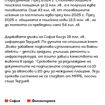
споразумения. През 2024 г. Столична община е
поискала плащания за 11 млн. лв., а е получила едва
половината. Още 43 хил. лв. от тогавашните
искания са постъпили едва през юли 2025 г. През
2025 г. общината е поискала нови 13,5 млн. лв., но
до момента са преведени само 54 хил. лв.
Държавата дължи на София близо 19 млн. лв.,
информира Терзиев. По думите на столичния кмет
„Всяко забавяне подкопава изпълнението на важни
обекти – детски градини, училища, ремонти и
инфраструктура, от които зависи качеството на
живота в града. “Сроковете за разглеждане на
документите на подписаните споразумения са 10
дни за авансово и 20 дни за междинно плащане. Тези
срокове системно не се спазват от МРРБ, посочи
също Терзиев.
София
Финансиране