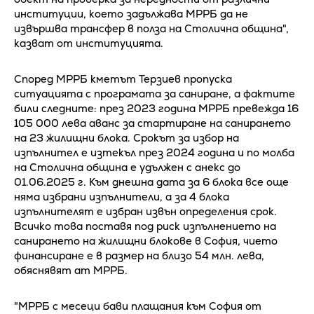
институции, което задължава МРРБ да не
извършва трансфер в полза на Столична община",
казват от институцията.
Според МРРБ кметът Терзиев пропуска
ситуацията с програмата за саниране, а фактите
били следните: през 2023 година МРРБ превежда 16
105 000 лева аванс за стартиране на санирането
на 23 жилищни блока. Срокът за избор на
изпълнител е изтекъл през 2024 година и по молба
на Столична община е удължен с анекс до
01.06.2025 г. Към днешна дата за 6 блока все още
няма избрани изпълнители, а за 4 блока
изпълнителят е избран извън определения срок.
Всичко това поставя под риск изпълнението на
санирането на жилищни блокове в София, чието
финансиране е в размер на близо 54 млн. лева,
обяснявят ат МРРБ.
"МРРБ с месеци бави плащания към София от