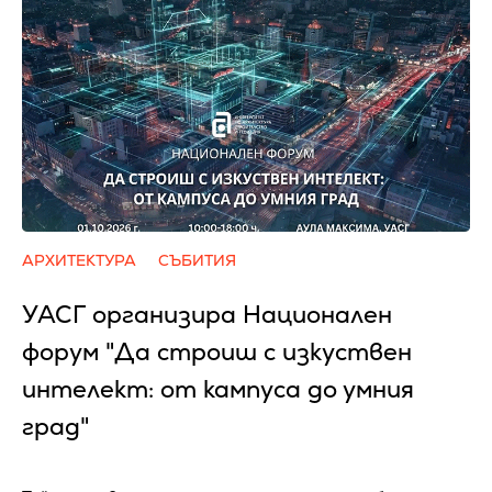
АРХИТЕКТУРА
СЪБИТИЯ
УАСГ организира Национален
форум "Да строиш с изкуствен
интелект: от кампуса до умния
град"