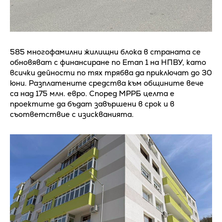
585 многофамилни жилищни блока в страната се
обновяват с финансиране по Етап 1 на НПВУ, като
всички дейности по тях трябва да приключат до 30
юни. Разплатените средства към общините вече
са над 175 млн. евро. Според МРРБ целта е
проектите да бъдат завършени в срок и в
съответствие с изискванията.