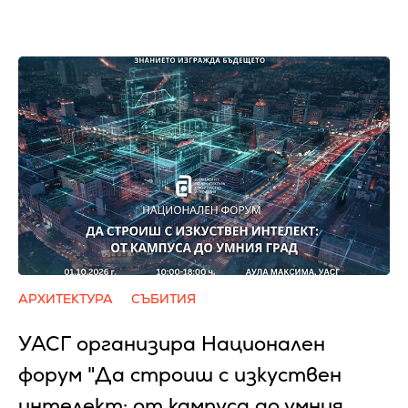
АРХИТЕКТУРА
СЪБИТИЯ
УАСГ организира Национален
форум "Да строиш с изкуствен
интелект: от кампуса до умния