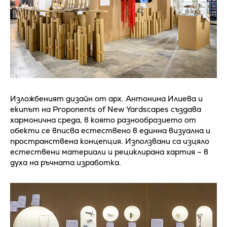
Изложбеният дизайн от арх. Антонина Илиева и
екипът на Proponents of New Yardscapes създава
хармонична среда, в която разнообразието от
обекти се вписва естествено в единна визуална и
пространствена концепция. Използвани са изцяло
естествени материали и рециклирана хартия – в
духа на ръчната изработка.