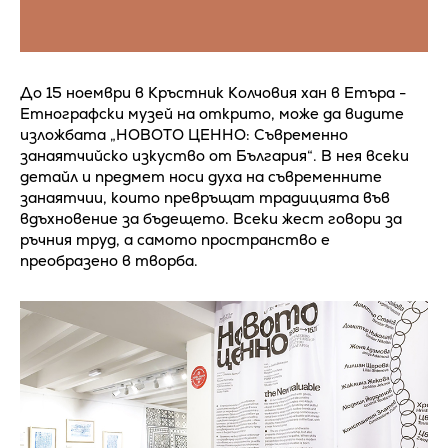
До 15 ноември в Кръстник Колчовия хан в Етъра -
Етнографски музей на открито, може да видите
изложбата „НОВОТО ЦЕННО: Съвременно
занаятчийско изкуство от България“. В нея всеки
детайл и предмет носи духа на съвременните
занаятчии, които превръщат традицията във
вдъхновение за бъдещето. Всеки жест говори за
ръчния труд, а самото пространство е
преобразено в творба.