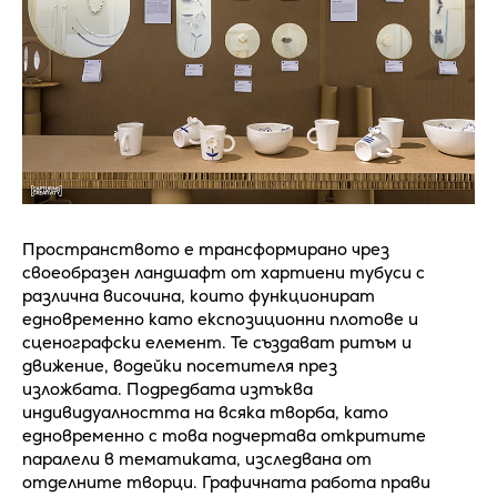
Пространството е трансформирано чрез
своеобразен ландшафт от хартиени тубуси с
различна височина, които функционират
едновременно като експозиционни плотове и
сценографски елемент. Те създават ритъм и
движение, водейки посетителя през
изложбата. Подредбата изтъква
индивидуалността на всяка творба, като
едновременно с това подчертава откритите
паралели в тематиката, изследвана от
отделните творци. Графичната работа прави