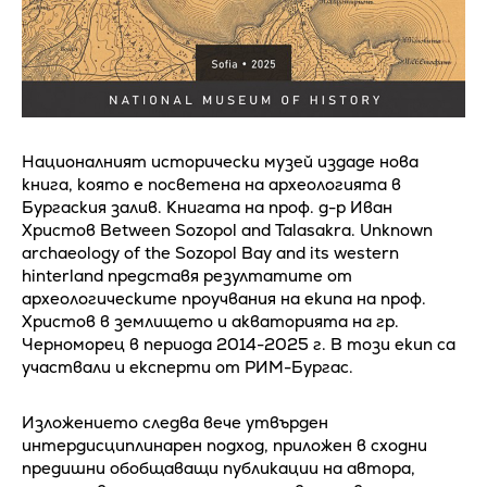
Националният исторически музей издаде нова
книга, която е посветена на археологията в
Бургаския залив. Книгата на проф. д-р Иван
Христов Between Sozopol and Talasakra. Unknown
archaeology of the Sozopol Bay and its western
hinterland представя резултатите от
археологическите проучвания на екипа на проф.
Христов в землището и акваторията на гр.
Черноморец в периода 2014-2025 г. В този екип са
участвали и експерти от РИМ-Бургас.
Изложението следва вече утвърден
интердисциплинарен подход, приложен в сходни
предишни обобщаващи публикации на автора,