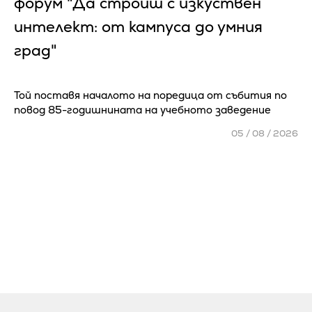
форум "Да строиш с изкуствен
интелект: от кампуса до умния
град"
Той поставя началото на поредица от събития по
повод 85-годишнината на учебното заведение
05 / 08 / 2026