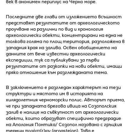
век в анонимен периплус на Черно море.
Последните две глави от изложението всъшност
представят резултатите от археологическото
проучване на различни по вид и хронология
археологически обекти, концентрирани на една не
толкова голяма по площ територия, разположена в
западния края на залива. Освен обобщението на
данните от вече известни археологически
експедиции, тук са публикувани за първи
резултатите от разкопки на нови обекти, имащи
пряко отношение към разглежданата тема.
В заключението е разгледан характерът на тези
структури и мястото им в историята на
хилядолетния черноморски полис. Авторът приема,
че при западната брегова ивица на Созополския
залив е налице на съвкупност от археологически
обекти, които образуват специфично предградие
на Аполония Понтика/ Созопол назовано с гръцкия
термин προάστ(ε)ιον (proasteion). Това е