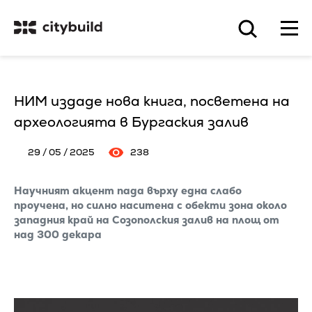
НИМ издаде нова книга, посветена на
археологията в Бургаския залив
29 / 05 / 2025
238
Научният акцент пада върху една слабо
проучена, но силно наситена с обекти зона около
западния край на Созополския залив на площ от
над 300 декара