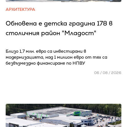
АРХИТЕКТУРА
Обновена е детска градина 178 в
столичния район "Младост"
Близо 1,7 млн. евро са инвестирани в
модернизацията, над 1 милион евро от тях са
безвъзмездно финансиране по НПВУ
06 / 08 / 2026