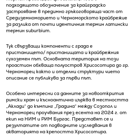
подходящото обозначение за крайградско
застрояване в предимно гръкоговоряща част от
Средиземноморието и Черноморското крайбрежие
за разлика от почти идентичния термин латински
термин suburbium.
Тук свързващи компоненти с града е
пристанището/ пристанищата и крайбрежния
сухоземен път. Основната територия на този
проастион обхваща полуостров Хрисосотира до гр.
Черноморец както и отделни структури чието
описание се публикува за първи път.
Особено интересни са данните за новооткрития
римски храм и късноантична църква в местността
„Аклади“ до къмпинг „Градина“ между Созопол и
Черноморец проучвания през есента на 2024 г. от
екип на НИМ и РИМ Бургас. Представят се и
резултатите от подводните изследвания в
акваторията на крепостта Хрисосотира.