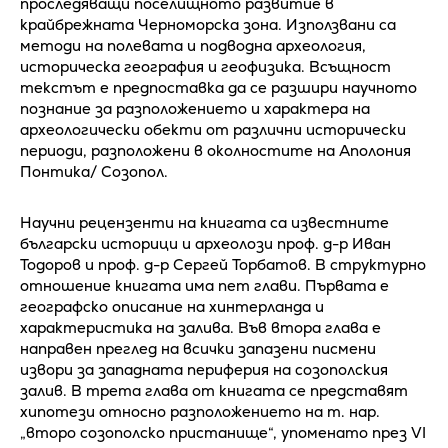
проследяващи поселищното развитие в
крайбрежната Черноморска зона. Използвани са
методи на полевата и подводна археология,
историческа география и геофизика. Всъщност
текстът е предпоставка да се разшири научното
познание за разположението и характера на
археологически обекти от различни исторически
периоди, разположени в околностите на Аполония
Понтика/ Созопол.
Научни рецензенти на книгата са известните
български историци и археолози проф. д-р Иван
Тодоров и проф. д-р Сергей Торбатов. В структурно
отношение книгата има пет глави. Първата е
географско описание на хинтерланда и
характеристика на залива. Във втора глава е
направен преглед на всички запазени писмени
извори за западната периферия на созополския
залив. В трета глава от книгата се представят
хипотези относно разположението на т. нар.
„второ созополско пристанище“, упоменато през VI