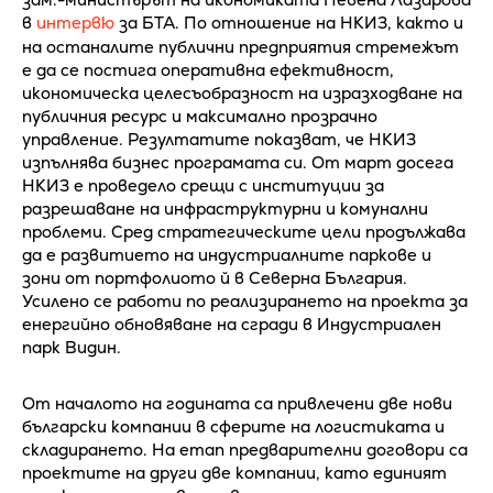
в
интервю
за БТА. По отношение на НКИЗ, както и
на останалите публични предприятия стремежът
е да се постига оперативна ефективност,
икономическа целесъобразност на изразходване на
публичния ресурс и максимално прозрачно
управление. Резултатите показват, че НКИЗ
изпълнява бизнес програмата си. От март досега
НКИЗ е проведело срещи с институции за
разрешаване на инфраструктурни и комунални
проблеми. Сред стратегическите цели продължава
да е развитието на индустриалните паркове и
зони от портфолиото й в Северна България.
Усилено се работи по реализирането на проекта за
енергийно обновяване на сгради в Индустриален
парк Видин.
От началото на годината са привлечени две нови
български компании в сферите на логистиката и
складирането. На етап предварителни договори са
проектите на други две компании, като единият