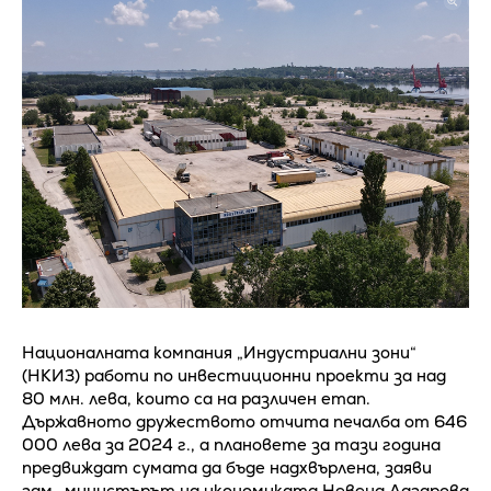
Националната компания „Индустриални зони“
(НКИЗ) работи по инвестиционни проекти за над
80 млн. лева, които са на различен етап.
Държавното дружеството отчита печалба от 646
000 лева за 2024 г., а плановете за тази година
предвиждат сумата да бъде надхвърлена, заяви
зам.-министърът на икономиката Невена Лазарова