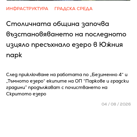
ИНФРАСТРУКТУРА
ГРАДСКА СРЕДА
Столичната община започва
възстановяването на последното
изцяло пресъхнало езеро в Южния
парк
След приключване на работата по „Безименно 4“ и
„Тъмното езеро“ екипите на ОП “Паркове и градски
градини” продължават с почистването на
Скритото езеро
04 / 08 / 2026