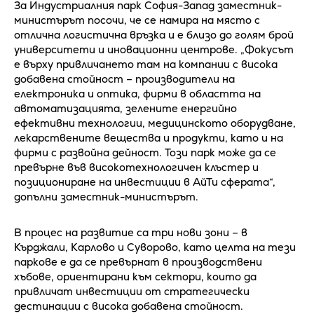
За Индустриалния парк София-Запад заместник-
министърът посочи, че се намира на място с
отлична логистична връзка и е близо до голям брой
университети и иновационни центрове. „Фокусът
е върху привличането там на компании с висока
добавена стойност – производители на
електроника и оптика, фирми в областта на
автоматизацията, зелените енергийно
ефективни технологии, медицинското оборудване,
лекарствените вещества и продукти, като и на
фирми с развойна дейност. Този парк може да се
превърне във високотехнологичен клъстер и
позициониране на инвестиции в АйТи сферата“,
допълни заместник-министърът.
В процес на развитие са три нови зони – в
Кърджали, Карлово и Суворово, като целта на тези
паркове е да се превърнат в производствени
хъбове, ориентирани към сектори, които да
привличат инвестиции от стратегически
дестинации с висока добавена стойност.