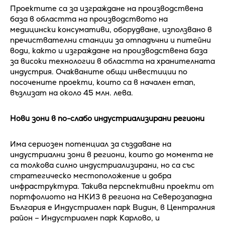
Проектите са за изграждане на производствена
база в областта на производството на
медицински консумативи, оборудване, използвано в
пречиствателни станции за отпадъчни и питейни
води, както и изграждане на производствена база
за високи технологии в областта на хранителната
индустрия. Очакваните общи инвестиции по
посочените проекти, които са в начален етап,
възлизат на около 45 млн. лева.
Нови зони в по-слабо индустриализирани региони
Има сериозен потенциал за създаване на
индустриални зони в региони, които до момента не
са толкова силно индустриализирани, но са със
стратегическо местоположение и добра
инфраструктура. Такива перспективни проекти от
портфолиото на НКИЗ в региона на Северозападна
България е Индустриален парк Видин, в Централния
район – Индустриален парк Карлово, и