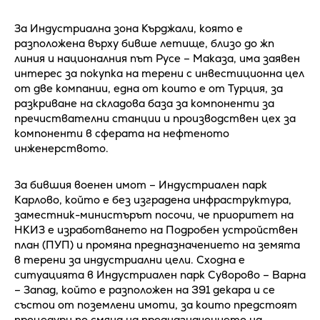
За Индустриална зона Кърджали, която е
разположена върху бивше летище, близо до жп
линия и националния път Русе – Маказа, има заявен
интерес за покупка на терени с инвестиционна цел
от две компании, една от които е от Турция, за
разкриване на складова база за компоненти за
пречиствателни станции и производствен цех за
компоненти в сферата на нефтеното
инженерството.
За бившия военен имот – Индустриален парк
Карлово, който е без изградена инфраструктура,
заместник-министърът посочи, че приоритет на
НКИЗ е изработването на Подробен устройствен
план (ПУП) и промяна предназначението на земята
в терени за индустриални цели. Сходна е
ситуацията в Индустриален парк Суворово – Варна
– Запад, който е разположен на 391 декара и се
състои от поземлени имоти, за които предстоят
процедури по смяна на предназначението на