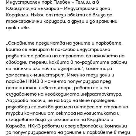
Индустриален парк Плевен – Телиш, а в
Югоизточна България – Индустриална зона
Кърджали. Някои от тези обекти са близо до
трансгранични коридори, а други и до гранични
пунктове.
„Основните предимства на зоните и парковете,
които се намират в по-слабо индустриално
развитите райони на страната, са наличието на
свободни терени, каквито в по-развитите райони
са напълно или почти изчерпани“, коментира
заместник-министърът. Именно тези зони и
паркове НКИЗ в момента популяризира пред
потенциални инвеститори, работи се и по
създаването на необходимата инфраструктура.
Лазарова посочи, че на база на вече проведени
разговори се очаква засилен интерес от страна на
турски компании от сектора на логистиката и
складовите бази за регионите на Кърджали и
Карлово. НКИЗ работи и сред европейски компании
за популяризирането на зоните и парковете в тези