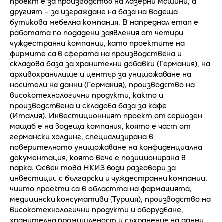
проект е за производство на лазерни машини, а
другият – за изграждане на база на водеща
бутикова мебелна компания. В напреднал етап е
работата по подадени заявления от четири
чуждестранни компании, като проектите на
фирмите са в сферата на производствена и
складова база за хранителни добавки (Германия), на
архивохранилище и център за унищожаване на
носители на данни (Германия), производство на
високотехнологични продукти, както и
производствена и складова база за кафе
(Италия). Инвестиционният проект от сериозен
мащаб е на водеща компания, която е част от
германски холдинг, специализирана в
поверителното унищожаване на конфиденциална
документация, която вече е позиционирана в
парка. Освен това НКИЗ води разговори за
инвестиции с български и чуждестранни компании,
чиито проекти са в областта на фармацията,
медицински консумативи (Турция), производство на
високотехнологични продукти и оборудване,
хранителна промишленост и съхранение на данни.