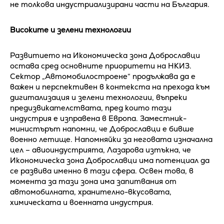
не толкова индустриализирани части на България.
Високите и зелени технологии
Развитието на Икономическа зона Доброславци
остава сред основните приоритети на НКИЗ.
Сектор „Автомобилостроене“ продължава да е
важен и перспективен в контекста на прехода към
дигитализация и зелени технологии, въпреки
предизвикателствата, пред които тази
индустрия е изправена в Европа. Заместник-
министърът напомни, че Доброславци е бивше
военно летище. Напомняйки за неговата изначална
цел – авиоиндустрията, Лазарова изтъкна, че
Икономическа зона Доброславци има потенциал да
се развива именно в тази сфера. Освен това, в
момента за тази зона има запитвания от
автомобилната, хранително-вкусовата,
химическата и военната индустрия.