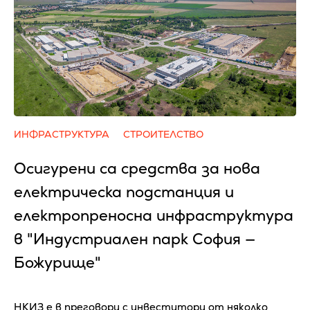
ИНФРАСТРУКТУРА
СТРОИТЕЛСТВО
Осигурени са средства за нова
електрическа подстанция и
електропреносна инфраструктура
в "Индустриален парк София —
Божурище"
НКИЗ е в преговори с инвеститори от няколко