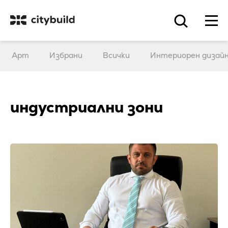
Арт
Избрани
Всички
Интериорен дизай
индустриални зони