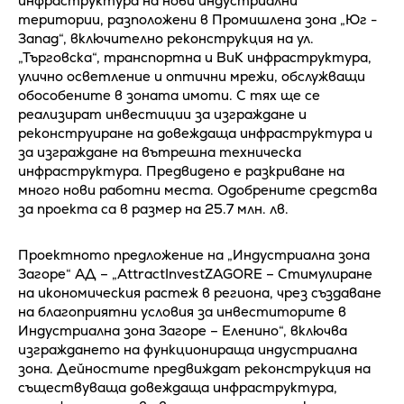
инфраструктура на нови индустриални
територии, разположени в Промишлена зона „Юг -
Запад“, включително реконструкция на ул.
„Търговска“, транспортна и ВиК инфраструктура,
улично осветление и оптични мрежи, обслужващи
обособените в зоната имоти. С тях ще се
реализират инвестиции за изграждане и
реконструиране на довеждаща инфраструктура и
за изграждане на вътрешна техническа
инфраструктура. Предвидено е разкриване на
много нови работни места. Одобрените средства
за проекта са в размер на 25.7 млн. лв.
Проектното предложение на „Индустриална зона
Загоре“ АД – „AttractInvestZAGORE – Стимулиране
на икономическия растеж в региона, чрез създаване
на благоприятни условия за инвеститорите в
Индустриална зона Загоре – Еленино“, включва
изграждането на функционираща индустриална
зона. Дейностите предвиждат реконструкция на
съществуваща довеждаща инфраструктура,