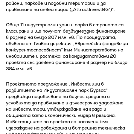
райони, паркове и подобни територии и за
привличане на инвестиции („AttractInvestBG“)“.
Общо 11 индустриални зони и парка в страната са
класирани и ще получат безвъзмездно финансиране
в размер на близо 207 млн. лв. По процедурата,
обявена от Главна дирекция „Европейски фондове за
конкурентоспособност” към Министерството на
иновациите и растежа, са кандидатствали 20
проекта със заявено финансиране в размер на близо
384 млн. лв.
Проектното предложение „Инвестиции в
развитието на Индустриален парк Бургас“
предвижда подобряване на бизнес средата и
условията за привличане и дългосрочно задържане
на инвеститори, утвърждаване на града и
общината като икономически лидер в региона.
Инвестициите по проекта са насочени към
изграждане на довеждаща и вътрешна техническа