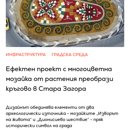
ИНФРАСТРУКТУРА
ГРАДСКА СРЕДА
Ефектен проект с многоцветна
мозайка от растения преобрази
кръгово в Стара Загора
Дизайнът обединява елементи от два
археологически източника - мозайките „Изворът
на живота“ и „Дионисиево шествие“ - пряк
исторически символ на града