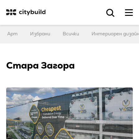
Арт
Избрани
Всички
Интериорен дизай
Стара Загора