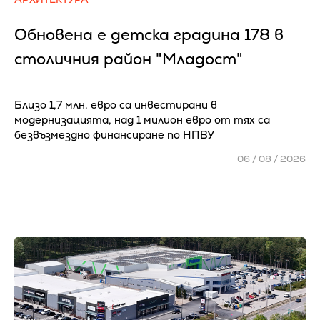
Обновена е детска градина 178 в
столичния район "Младост"
Близо 1,7 млн. евро са инвестирани в
модернизацията, над 1 милион евро от тях са
безвъзмездно финансиране по НПВУ
06 / 08 / 2026