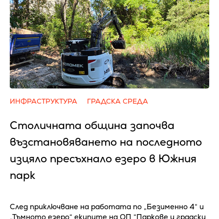
ИНФРАСТРУКТУРА
ГРАДСКА СРЕДА
Столичната община започва
възстановяването на последното
изцяло пресъхнало езеро в Южния
парк
След приключване на работата по „Безименно 4“ и
„Тъмното езеро“ екипите на ОП “Паркове и градски