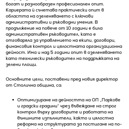
богат и разнообразен професионален опит.
Кариерата ѝ съчетава практически опит в
областта на озеленяването с ключови
административни и ръководни умения. В
продължение на повече от 10 години е била
административен ръководител, като е
отговаряла за управлението на екипи, договори,
финансовия контрол и цялостната организационна
дейност. Има и над 5 години опит в озеленяването
като технически ръководител на поддръжката на
зелени площи.
Основните цели, поставени пред новия директор
от Столична община, са:
Оптимизиране на дейността на ОП „Паркове
и градски градини“ чрез въвеждане на строг
контрол върху договорите и работата на
външните изпълнители, както и цялостна
реформа на структурата за постигане на по-