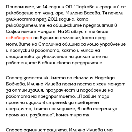
Припомняме, че 14 години ОП "Паркове и градини" се
ръководеше от ланд. арх. Милена Васева. Тя печели
длъжността през 2011 година, като
ръководителите на общинските предприятия в
София нямат мандат. На 21 август тя беше
освободена
по взаимно съгласие, като сред
мотивите на Столична община са лошо управление
и пропуски в работата, както и липса на
инициатива за увеличение на заплатите на
работещите в общинското предприятие.
Според заместник-кмета по екология Надежда
Бобчева, Илияна Илиева поема поста с ясен мандат
за оптимизация, прозрачност и подобрение на
работата на предприятието. „Правим тази
промяна изцяло в стремеж да превърнем
инерцията, която наследихме, в нова енергия за
промяна и развитие“, коментира тя.
Според администрацията, Илияна Илиева има