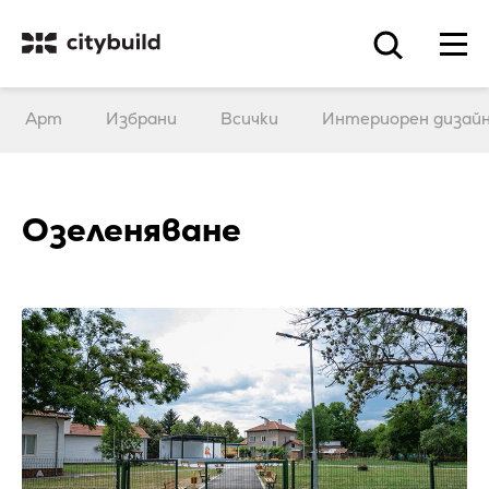
Арт
Избрани
Всички
Интериорен дизай
Озеленяване