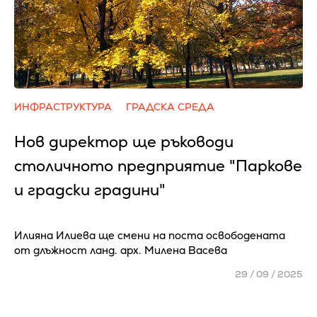
ИНФРАСТРУКТУРА
ГРАДСКА СРЕДА
Нов директор ще ръководи
столичното предприятие "Паркове
и градски градини"
Илияна Илиева ще смени на поста освободената
от длъжност ланд. арх. Милена Васева
29 / 09 / 2025