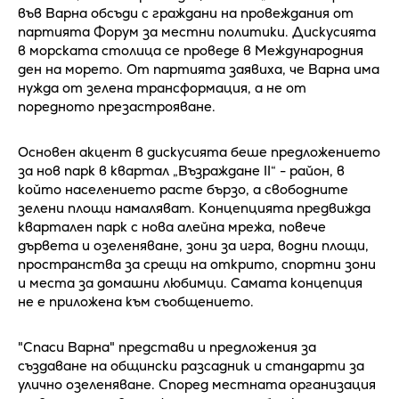
във Варна обсъди с граждани на провеждания от
партията Форум за местни политики. Дискусията
в морската столица се проведе в Международния
ден на морето. От партията заявиха, че Варна има
нужда от зелена трансформация, а не от
поредното презастрояване.
Основен акцент в дискусията беше предложението
за нов парк в квартал „Възраждане II“ - район, в
който населението расте бързо, а свободните
зелени площи намаляват. Концепцията предвижда
квартален парк с нова алейна мрежа, повече
дървета и озеленяване, зони за игра, водни площи,
пространства за срещи на открито, спортни зони
и места за домашни любимци. Самата концепция
не е приложена към съобщението.
"Спаси Варна" представи и предложения за
създаване на общински разсадник и стандарти за
улично озеленяване. Според местната организация