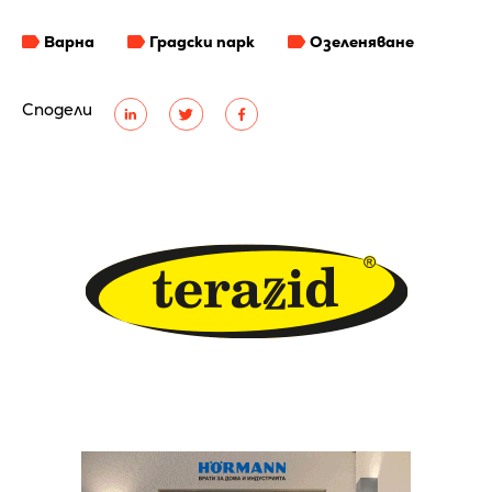
Варна
Градски парк
Озеленяване
Сподели