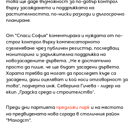
това ще даде възможност за по-добър контрол
върху засаждането и поддръжката на
растителността, по-ниски разходи и дългосрочно
планиране.
От "Спаси София" коментираха и нуждата от по-
строг контрол върху компенсаторното
озеленяване чрез публичен регистър, последващ
мониторинг и задължителна поддръжка на
новозасадените дървета. „Не е достатъчно
просто да пише, че ще бъдат засадени дървета.
Хората трябва да могат да проследят къде са
засадени, дали оцеляват и кой носи отговорност за
това“, подчерта инж. Северина Гичева - лидер на
екип „Градска среда и строителство“.
Преди дни партията
предложи парк
и на мястото
на предвидената нова сграда в столичния район
"Малодст".