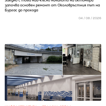
Заедно с това най-късно началото на октомври
започва основен ремонт от Околовръстния път на
Бургас до прохода
04 / 08 / 2026