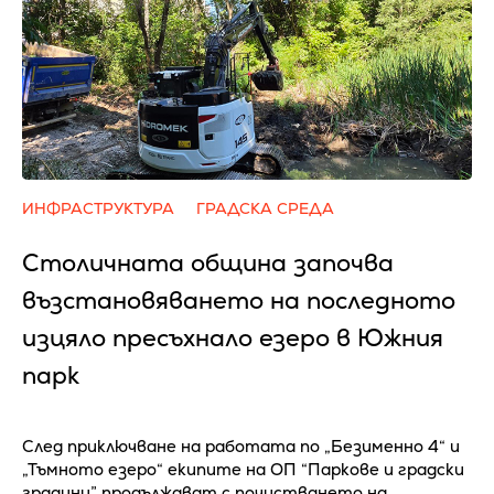
ИНФРАСТРУКТУРА
ГРАДСКА СРЕДА
Столичната община започва
възстановяването на последното
изцяло пресъхнало езеро в Южния
парк
След приключване на работата по „Безименно 4“ и
„Тъмното езеро“ екипите на ОП “Паркове и градски
градини” продължават с почистването на