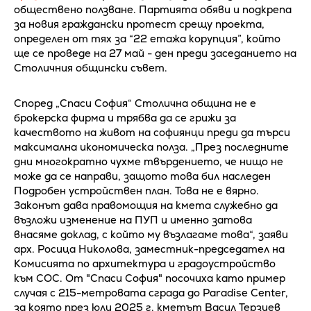
обществено ползване. Партията обяви и подкрепа
за новия граждански протест срещу проекта,
определен от тях за “22 етажа корупция”, който
ще се проведе на 27 май - ден преди заседанието на
Столичния общински съвет.
Според „Спаси София“ Столична община не е
брокерска фирма и трябва да се грижи за
качеството на живот на софиянци преди да търси
максимална икономическа полза. „През последните
дни многократно чухме твърдението, че нищо не
може да се направи, защото това бил наследен
Подробен устройствен план. Това не е вярно.
Законът дава правомощия на кмета служебно да
възложи изменение на ПУП и именно затова
внасяме доклад, с който му възлагаме това“, заяви
арх. Росица Николова, заместник-председател на
Комисията по архитектура и градоустройство
към СОС. От "Спаси София" посочиха като пример
случая с 215-метровата сграда до Paradise Center,
за която през юли 2025 г. кметът Васил Терзиев