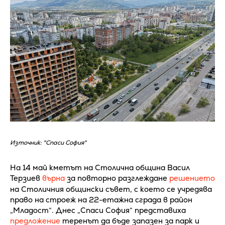
Източник: "Спаси София"
На 14 май кметът на Столична община Васил
Терзиев
върна
за повторно разглеждане
решението
на Столичния общински съвет, с което се учредява
право на строеж на 22-етажна сграда в район
„Младост“. Днес „Спаси София“ представиха
предложение
теренът да бъде запазен за парк и