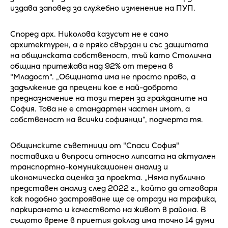
издава заповед за служебно изменение на ПУП.
Според арх. Николова казусът не е само
архитектурен, а е пряко свързан и със защитата
на общинската собственост, тъй като Столична
община притежава над 92% от терена в
"Младост". „Общината има не просто право, а
задължение да прецени кое е най-доброто
предназначение на този терен за гражданите на
София. Това не е стандартен частен имот, а
собственост на всички софиянци“, подчерта тя.
Общинските съветници от "Спаси София"
поставиха и въпроси относно липсата на актуален
транспортно-комуникационен анализ и
икономическа оценка за проекта. „Няма публично
представен анализ след 2022 г., който да отговаря
как подобно застрояване ще се отрази на трафика,
паркирането и качеството на живот в района. В
същото време в приетия доклад има точно 14 думи