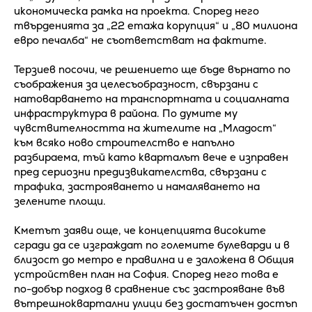
икономическа рамка на проекта. Според него
твърденията за „22 етажа корупция“ и „80 милиона
евро печалба“ не съответстват на фактите.
Терзиев посочи, че решението ще бъде върнато по
съображения за целесъобразност, свързани с
натоварването на транспортната и социалната
инфраструктура в района. По думите му
чувствителността на жителите на „Младост“
към всяко ново строителство е напълно
разбираема, тъй като кварталът вече е изправен
пред сериозни предизвикателства, свързани с
трафика, застрояването и намаляването на
зелените площи.
Кметът заяви още, че концепцията високите
сгради да се изграждат по големите булеварди и в
близост до метро е правилна и е заложена в Общия
устройствен план на София. Според него това е
по-добър подход в сравнение със застрояване във
вътрешноквартални улици без достатъчен достъп