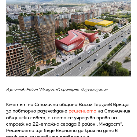
Източник: Район "Младост", примерна визуализация
Кметът на Столична община Васил Терзиев връща
за повторно разглеждане
решението
на Столичния
общински съвет, с което се учредява право на
строеж на 22-етажна сграда в район „Младост“.
Решението ще бъде върнато до края на деня в
рамките на неговите правомощия.