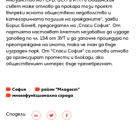
съвет може отново да прокара този проект
въпреки ясното обществено недоволство и
категоричната позиция на гражданите“, заяви
Борис Бонев, председател на „Спаси София“. От
партията настояват кметът незабавно да издаде
заповед по чл. 134 от ЗУТ и да започне процедура по
преотреждане на имота, така че там да бъде
изграден парк. От "Спаси София" са готови отново
да организират протести и блокади, ако
общественият интерес бъде пренебрегнат.
София
район "Младост"
многофункционална сграда
Сподели