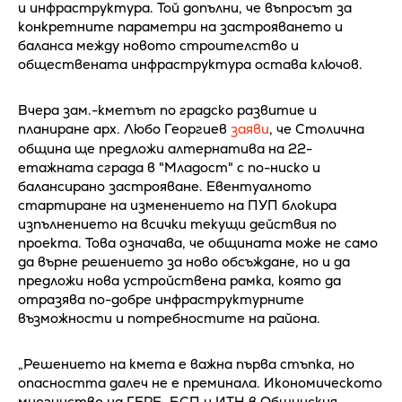
и инфраструктура. Той допълни, че въпросът за
конкретните параметри на застрояването и
баланса между новото строителство и
обществената инфраструктура остава ключов.
Вчера зам.-кметът по градско развитие и
планиране арх. Любо Георгиев
заяви
, че Столична
община ще предложи алтернатива на 22-
етажната сграда в "Младост" с по-ниско и
балансирано застрояване. Евентуалното
стартиране на изменението на ПУП блокира
изпълнението на всички текущи действия по
проекта. Това означава, че общината може не само
да върне решението за ново обсъждане, но и да
предложи нова устройствена рамка, която да
отразява по-добре инфраструктурните
възможности и потребностите на района.
„Решението на кмета е важна първа стъпка, но
опасността далеч не е преминала. Икономическото
мнозинство на ГЕРБ, БСП и ИТН в Общинския