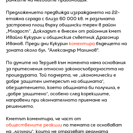
Предложението предвижда изграждането на 22-
етажна сграда с близо 60 000 кв. м разгъната
застроена площ върху общински терен в район
„Младост“. Докладът е внесен от районния кмет
Ивайло Кукурин и общинския съветник Драгомир
Иванов. Преди дни Кукурин
коментира
бъдещето на
зоната около бул. "Александър Малинов".
По думите на Терзиев към момента няма основания
за притеснения относно законосъобразността на
процедурата. Той подчерта, че „икономически е
добре защитен интересът на общината“,
обезщетението, което общината би получила, е
„добре защитено“, особено след корекциите,
направени при окончателното приемане на
решението.
Кметът коментира, че част от
обществените реакции
по темата се основават
на „лозунги“, които не отразяват реалната