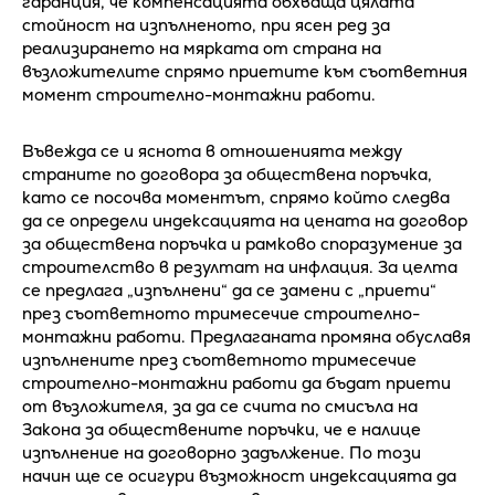
гаранция, че компенсацията обхваща цялата
стойност на изпълненото, при ясен ред за
реализирането на мярката от страна на
възложителите спрямо приетите към съответния
момент строително-монтажни работи.
Въвежда се и яснота в отношенията между
страните по договора за обществена поръчка,
като се посочва моментът, спрямо който следва
да се определи индексацията на цената на договор
за обществена поръчка и рамково споразумение за
строителство в резултат на инфлация. За целта
се предлага „изпълнени“ да се замени с „приети“
през съответното тримесечие строително-
монтажни работи. Предлаганата промяна обуславя
изпълнените през съответното тримесечие
строително-монтажни работи да бъдат приети
от възложителя, за да се счита по смисъла на
Закона за обществените поръчки, че е налице
изпълнение на договорно задължение. По този
начин ще се осигури възможност индексацията да