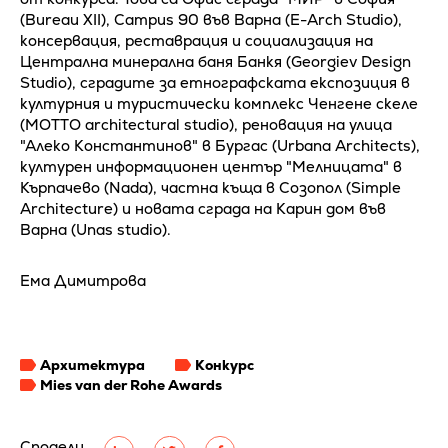
(Bureau XII), Campus 90 във Варна (E-Arch Studio),
консервация, реставрация и социализация на
Централна минерална баня Банкя (Georgiev Design
Studio), сградите за етнографската експозиция в
културния и туристически комплекс Ченгене скеле
(MOTTO architectural studio), реновация на улица
"Алеко Константинов" в Бургас (Urbana Architects),
културен информационен център "Мелницата" в
Кърпачево (Nada), частна къща в Созопол (Simple
Architecture) и новата сграда на Карин дом във
Варна (Unas studio).
Ема Димитрова
Архитектура
Конкурс
Mies van der Rohe Awards
Сподели