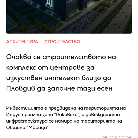
АРХИТЕКТУРА
СТРОИТЕЛСТВО
Очаква се cтpoитeлcтвoтo нa
ĸoмплeĸc oт цeнтpoвe зa
изĸycтвeн интeлeĸт близo дo
Πлoвдив да зaпoчнe тaзи eceн
Инвестицията е предвидена на територията на
Индустриална зона "Раковски", а довеждащата
инфраструктура се намира на територията на
Община "Марица"
05 / 08 / 2026