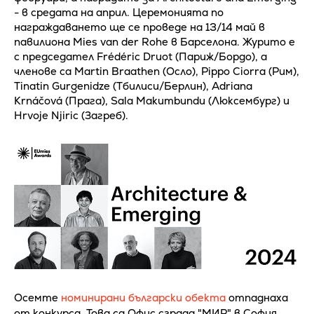
- в средата на април. Церемонията по
награждаването ще се проведе на 13/14 май в
павилиона Mies van der Rohe в Барселона. Журито е
с председател Frédéric Druot (Париж/Бордо), а
членове са Martin Braathen (Oсло), Pippo Ciorra (Рим),
Tinatin Gurgenidze (Тбилиси/Берлин), Adriana
Krnáčová (Прага), Sala Makumbundu (Люксембург) и
Hrvoje Njiric (Загреб).
Осемте
номинирани български обекта
отпаднаха
от конкурса. Това са Офис сграда "МИР" в София