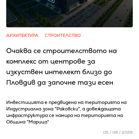
АРХИТЕКТУРА
СТРОИТЕЛСТВО
Очаква се cтpoитeлcтвoтo нa
ĸoмплeĸc oт цeнтpoвe зa
изĸycтвeн интeлeĸт близo дo
Πлoвдив да зaпoчнe тaзи eceн
Инвестицията е предвидена на територията на
Индустриална зона "Раковски", а довеждащата
инфраструктура се намира на територията на
Община "Марица"
05 / 08 / 2026