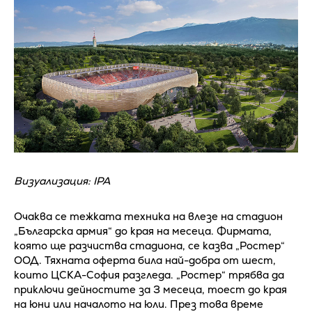
Визуализация: IPA
Очаква се тежката техника на влезе на стадион
„Българска армия“ до края на месеца. Фирмата,
която ще разчиства стадиона, се казва „Ростер“
ООД. Тяхната оферта била най-добра от шест,
които ЦСКА-София разгледа. „Ростер“ трябва да
приключи дейностите за 3 месеца, тоест до края
на юни или началото на юли. През това време