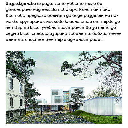
възрожденска сграда, като новото тяло би
доминирало над нея. Затова арх. Константина
Костова предлага обемът да бъде разделен на по-
малки групирани смислово класни стаи от първи до
четвърти клас, учебни пространства за пети до
седми клас, специализирани кабинети, библиотечен
център, спортен център и администрация.