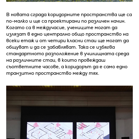
В новата сграда коридорните пространства ще са
по-малко и ще са проектирани по различен начин.
Когато са в междучасие, учениците могат да
излязат в едно централно общо пространство на
всеки етаж и от четири класни стаи ще могат да
общуват и да се забавляват. Така се избягва
стандартното разположение в училищната среда
на различните стаи, в които провеждаш
съответните часове, а коридорът да е само едно
транзитно пространство между тях.