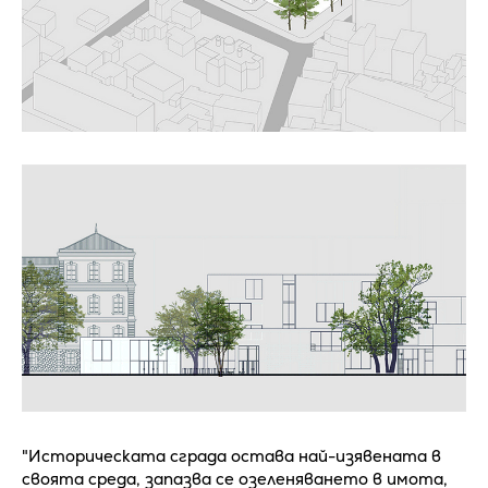
"Историческата сграда остава най-изявената в
своята среда, запазва се озеленяването в имота,