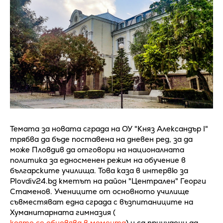
Темата за новата сграда на ОУ "Княз Александър I"
трябва да бъде поставена на дневен ред, за да
може Пловдив да отговори на националната
политика за едносменен режим на обучение в
българските училища. Това каза в интервю за
Plovdiv24.bg кметът на район "Централен" Георги
Стаменов. Учениците от основното училище
съвместяват една сграда с възпитаниците на
Хуманитарната гимназия (
която се обновява в момента
) и са принудени да