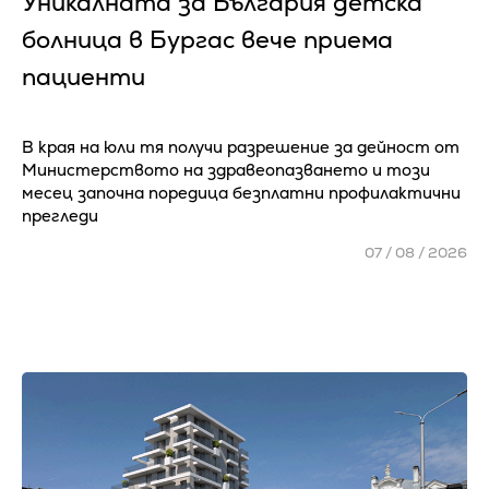
Уникалната за България детска
болница в Бургас вече приема
пациенти
В края на юли тя получи разрешение за дейност от
Министерството на здравеопазването и този
месец започна поредица безплатни профилактични
прегледи
07 / 08 / 2026