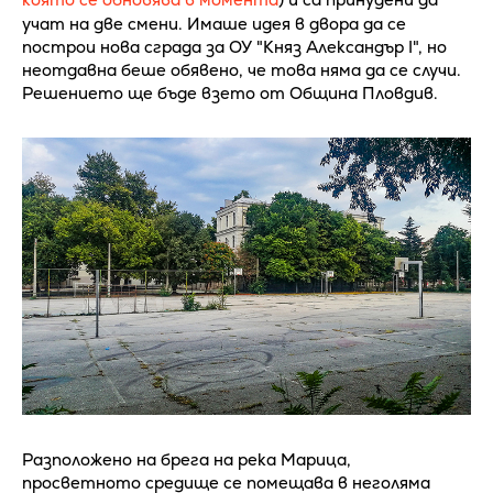
учат на две смени. Имаше идея в двора да се
построи нова сграда за ОУ "Княз Александър I", но
неотдавна беше обявено, че това няма да се случи.
Решението ще бъде взето от Община Пловдив.
Разположено на брега на река Марица,
просветното средище се помещава в неголяма