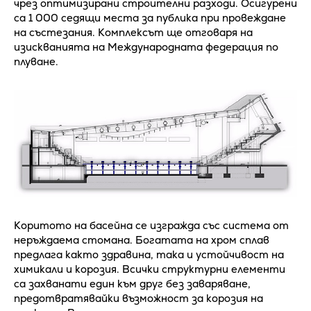
чрез оптимизирани строителни разходи. Осигурени
са 1 000 седящи места за публика при провеждане
на състезания. Комплексът ще отговаря на
изискванията на Международната федерация по
плуване.
Коритото на басейна се изгражда със система от
неръждаема стомана. Богатата на хром сплав
предлага както здравина, така и устойчивост на
химикали и корозия. Всички структурни елементи
са захванати един към друг без заваряване,
предотвратявайки възможност за корозия на