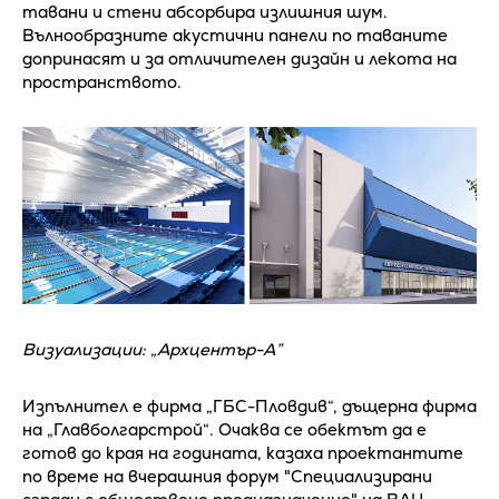
тавани и стени абсорбира излишния шум.
Вълнообразните акустични панели по таваните
допринасят и за отличителен дизайн и лекота на
пространството.
Визуализации: „Архцентър-А”
Изпълнител е фирма „ГБС-Пловдив“, дъщерна фирма
на „Главболгарстрой“. Очаква се обектът да е
готов до края на годината, казаха проектантите
по време на вчерашния форум "Специализирани