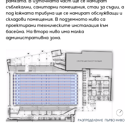
рамката. В източната част ще се намират
съблекални, санитарни помещения, стаи за съдии, а
под южната трибуна ще се намират обслужващи и
складови помещения. В подземното ниво са
проектирани техническите инсталация към
басейна. На второ ниво има малка
административна зона.