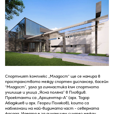
Спортният комплекс „Младост“ ще се намира в
пространството между спортен диспансер, басейн
“Младост”, зала за гимнастика към спортното
училище и улица „Ясна поляна” в Пловдив.
Проектанти са „Архцентър-А” (арх. Тодор
Абаджиев и арх. Георги Поляков), които са
наблегнали на най-видимата част - северната
фасада. Идеята е за динамичен синтез между