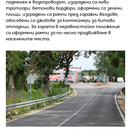
подменен е водопроводът, изградени са нови
тротоари, бетонови бордюри, оформени са зелени
площи, изградени са рампи пред гаражни входове,
обособени са джобове за контейнери за битови
отпадъци. За хората в неравностойно положение
са оформени рампи за по-лесно придвижване в
населените места.