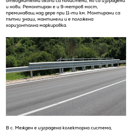
отводнителни окопи са почистени, но са изградени
и нови. Ремонтиран е и 9-метров мост,
преминаващ над дере при 11-ти км. Монтирани са
пътни знаци, мантинели и е положена
хоризонтална маркировка.
В с. Межден е изградена колекторна система,