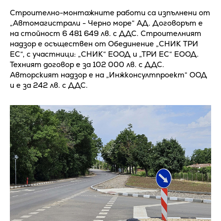
Строително-монтажните работи са изпълнени от
„Автомагистрали - Черно море“ АД. Договорът е
на стойност 6 481 649 лв. с ДДС. Строителният
надзор е осъществен от Обединение „СНИК ТРИ
ЕС“, с участници: „СНИК“ ЕООД и „ТРИ ЕС“ ЕООД.
Техният договор е за 102 000 лв. с ДДС.
Авторският надзор е на „Инжконсултпроект“ ООД
и е за 242 лв. с ДДС.