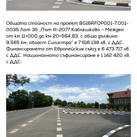
Общата стойност на проект BG16RFOP001-7.001-
0035 Лот 35 „Път III-2077 Каблешково – Межден
от км 11+000 до км 20+564,83, с обща дължина
9,565 км, област Силистра” е 7 616 138 лв. с ДДС.
Финансирането от Европейския съюз е 6 473 717 лв.
с ДДС. Националното съфинансиране е 1 142 420 лв.
с ДДС.