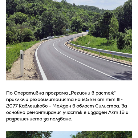
По Оперативна програма „Региони в растеж“
приключи рехабилитацията на 9,5 км от път III-
2077 Каблешково - Межден в област Силистра. За
основно ремонтирания участък е издаден Акт 16 и
разрешението за ползване.