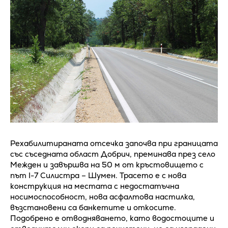
Рехабилитираната отсечка започва при границата
със съседната област Добрич, преминава през село
Межден и завършва на 50 м от кръстовището с
път I-7 Силистра – Шумен. Трасето е с нова
конструкция на местата с недостатъчна
носимоспособност, нова асфалтова настилка,
възстановени са банкетите и откосите.
Подобрено е отводняването, като водостоците и