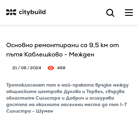
Основно ремонтирани са 9,5 км от
пътя Каблешково - Межден
21 / 06 / 2024
468
Третокласният път е най-пряката връзка между
общинските центрове Дулово и Тервел, свързва
областите Силистра и Добрич и осигурява
достъпа на околните населени места до път I-7
Силистра - Шумен