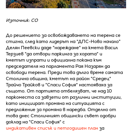
Източник: СО
До решението за освобождаването на терена се
стигна, след като лидерът на "ДПС-Ново начало"
Делян Пеевски даде "нареждане" на кмета Васил
Терзиев "да отвори паркинга за хората" и
кметът изпрати и официална покана към
председателя на парламента Рая Назарян да
освободи терена. Преди това дълго време самата
Столична община, кметът на район "Средец"
Трайчо Трайков и "Спаси София" настояваха за
същото. От партията отбелязват, че над 10
паркоместа са завзети от различни институции,
като инициират промяна на ситуацията с
предложение за промяна в наредба. Отделно от
това днес Столичният общински съвет одобри
доклад на "Спаси София" с
индикативен списък и петгодишен план
за