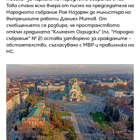
Това стана ясно вчера от писмо на председателя на
Народното събрание Рая Назарян до министъра на
вътрешните работи Даниел Митов. От
съобщението се разбира, че пространството
откъм градината "Климент Охридски" (пл. "Народно
събрание" № 2) остава затворено за гражданите -
обстоятелство, съгласувано с МВР и правилника на
НС.