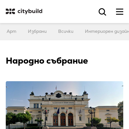
Арт
Избрани
Всички
Интериорен дизай
Народно събрание