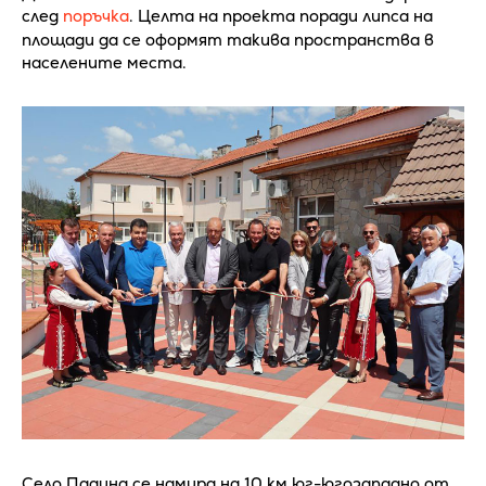
след
поръчка
. Целта на проекта поради липса на
площади да се оформят такива пространства в
населените места.
Село Падина се намира на 10 км юг-югозападно от