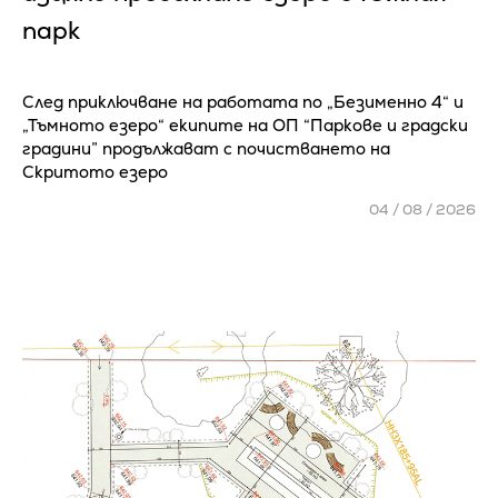
парк
След приключване на работата по „Безименно 4“ и
„Тъмното езеро“ екипите на ОП “Паркове и градски
градини” продължават с почистването на
Скритото езеро
04 / 08 / 2026