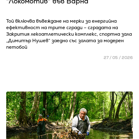
"Локомотив" във Варна
Той включва въвеждане на мерки за енергийна
ефективност на трите сгради – сградата на
Закрития лекоатлетически комплекс, спортна зала
„Димитър Нушев“ заедно със залата за модерен
петобой
27 / 05 / 2026