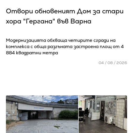
Отвори обновеният Дом за стари
хора "Гергана" във Варна
Модернизацията обхваща четирите сгради на
комплекса с обща разгъната застроена площ от 4
884 квадратни метра
04 / 08 / 2026