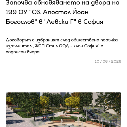
Започва обновяването на двора на
199 ОУ "Св. Апостол Йоан
Богослов" в "Левски Г" в София
Договорът с избраният след обществена поръчка
изпълнител „ЖСП Стил ООД - клон София“ е
подписан вчера
10 / 06 / 2026