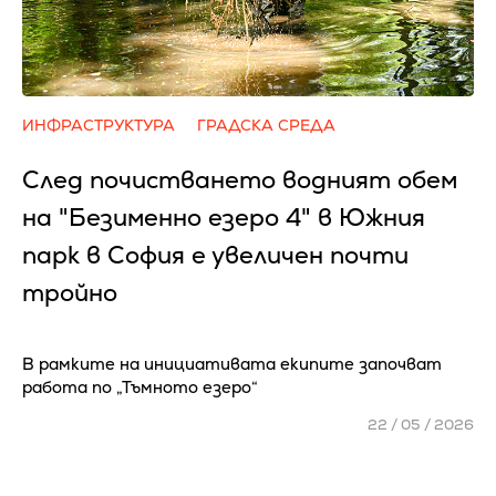
ИНФРАСТРУКТУРА
ГРАДСКА СРЕДА
След почистването водният обем
на "Безименно езеро 4" в Южния
парк в София е увеличен почти
тройно
В рамките на инициативата екипите започват
работа по „Тъмното езеро“
22 / 05 / 2026