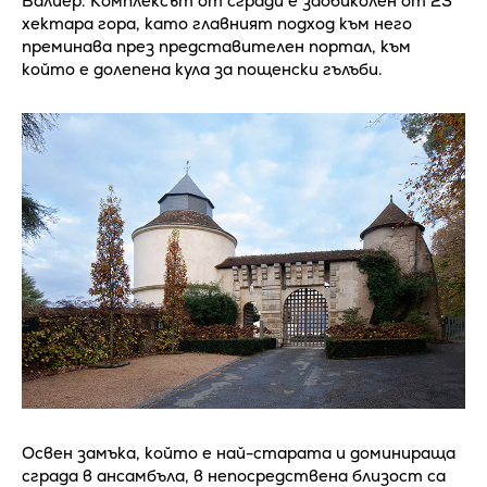
Валиер. Комплексът от сгради е заобиколен от 23
хектара гора, като главният подход към него
преминава през представителен портал, към
който е долепена кула за пощенски гълъби.
Освен замъка, който е най-старата и доминираща
сграда в ансамбъла, в непосредствена близост са