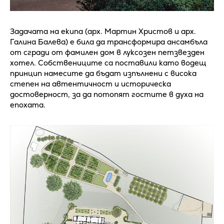
Задачата на екипа (арх. Мартин Христов и арх.
Галина Балева) е била да трансформира ансамбъла
от сгради от фамилен дом в луксозен петзвезден
хотел. Собствениците са поставили като водещ
принцип намесите да бъдат изпълнени с висока
степен на автентичност и историческа
достоверност, за да потопят гостите в духа на
епохата.