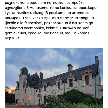
разположени още пет по-ниски постройки,
използвани в миналото като конюшня, оранжерия,
кухня, плевня и склад. В рамките на имота се
намира и класическа френска формална градина
(jardin à la française), разположена в близост до
главната постройка, както и няколко по-нови
допълнения, сред които басейн, тенис корт и
паркинг.