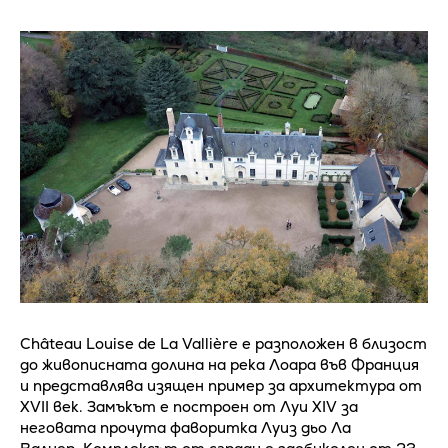
Château Louise de La Vallière е разположен в близост
до живописната долина на река Лоара във Франция
и представлява изящен пример за архитектура от
XVII век. Замъкът е построен от Луи XIV за
неговата прочута фаворитка Луиз дьо Ла