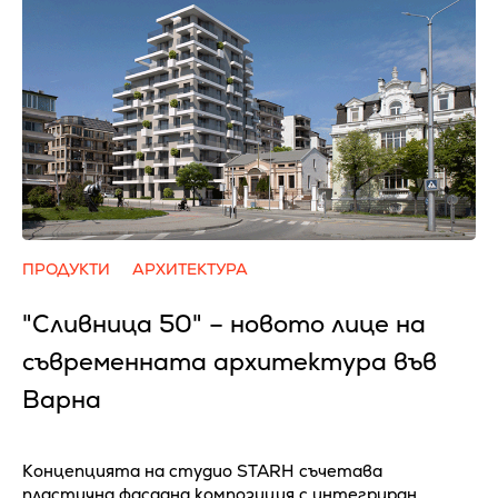
ПРОДУКТИ
АРХИТЕКТУРА
"Сливница 50" – новото лице на
съвременната архитектура във
Варна
Концепцията на студио STARH съчетава
пластична фасадна композиция с интегриран