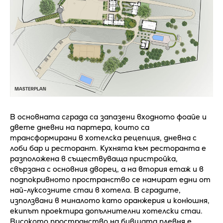
В основната сграда са запазени входното фоайе и
двете дневни на партера, които са
трансформирани в хотелска рецепция, дневна с
лоби бар и ресторант. Кухнята към ресторанта е
разположена в съществуваща пристройка,
свързана с основния дворец, а на втория етаж и в
подпокривното пространство се намират едни от
най-луксозните стаи в хотела. В сградите,
използвани в миналото като оранжерия и конюшня,
екипът проектира допълнителни хотелски стаи.
Високото пространство на бившата плевня е