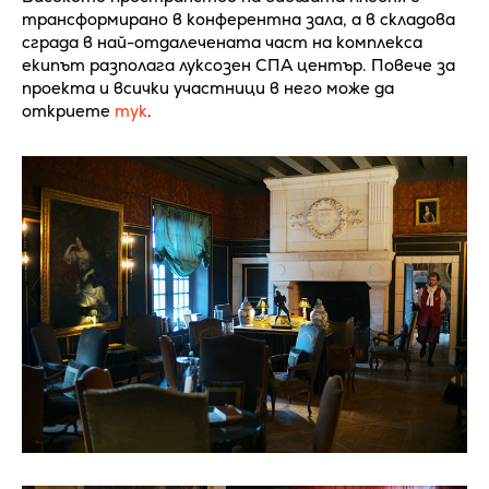
трансформирано в конферентна зала, а в складова
сграда в най-отдалечената част на комплекса
екипът разполага луксозен СПА център. Повече за
проекта и всички участници в него може да
откриете
тук
.