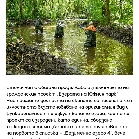
Столичната община продължава изпълнението на
гражданския проект „Езерата на Южния парк“.
Настоящите дейности на екипите са насочени към
цялостното възстановяване на оригиналния вид и
функционалност на изкуствените езера, които по
проект са изградени като единна, свързана
каскадна система. Дейностите по почистването
на първото в списъка – „Безименно езеро 4“, вече