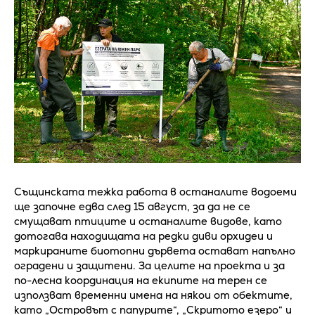
Същинската тежка работа в останалите водоеми
ще започне едва след 15 август, за да не се
смущават птиците и останалите видове, като
дотогава находищата на редки диви орхидеи и
маркираните биотопни дървета остават напълно
оградени и защитени. За целите на проекта и за
по-лесна координация на екипите на терен се
използват временни имена на някои от обектите,
като „Островът с папурите“, „Скритото езеро“ и