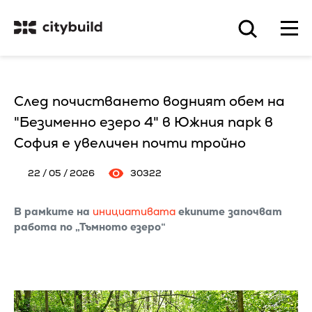
След почистването водният обем на
"Безименно езеро 4" в Южния парк в
София е увеличен почти тройно
22 / 05 / 2026
30322
В рамките на
инициативата
екипите започват
работа по „Тъмното езеро“