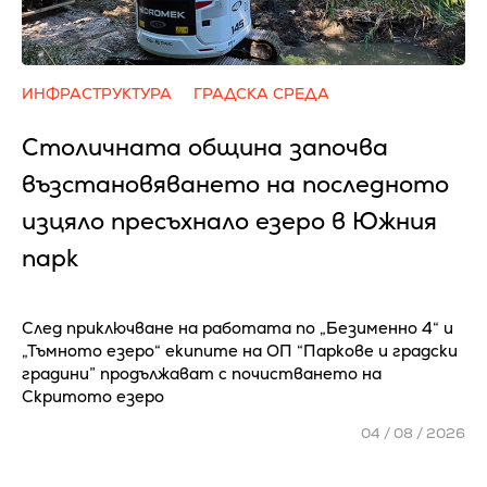
ИНФРАСТРУКТУРА
ГРАДСКА СРЕДА
Столичната община започва
възстановяването на последното
изцяло пресъхнало езеро в Южния
парк
След приключване на работата по „Безименно 4“ и
„Тъмното езеро“ екипите на ОП “Паркове и градски
градини” продължават с почистването на
Скритото езеро
04 / 08 / 2026