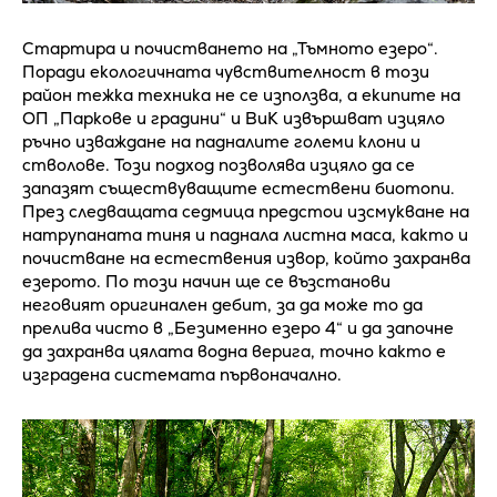
Стартира и почистването на „Тъмното езеро“.
Поради екологичната чувствителност в този
район тежка техника не се използва, а екипите на
ОП „Паркове и градини“ и ВиК извършват изцяло
ръчно изваждане на падналите големи клони и
стволове. Този подход позволява изцяло да се
запазят съществуващите естествени биотопи.
През следващата седмица предстои изсмукване на
натрупаната тиня и паднала листна маса, както и
почистване на естествения извор, който захранва
езерото. По този начин ще се възстанови
неговият оригинален дебит, за да може то да
прелива чисто в „Безименно езеро 4“ и да започне
да захранва цялата водна верига, точно както е
изградена системата първоначално.