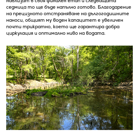
навлизат в своя финален етап и следващата
седмица то ще бъде напълно готово. Благодарение
на прецизното отстраняване на дългогодишните
наноси, общият му воден капацитет е увеличен
почти трикратно, което ще гарантира добра
циркулация и оптимално ниво на водата.