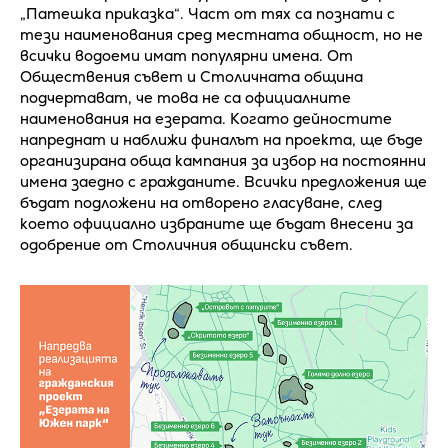
„Патешка приказка“. Част от тях са познати с
тези наименования сред местната общност, но не
всички водоеми имат популярни имена. От
Обществения съвет и Столичната община
подчертават, че това не са официалните
наименования на езерата. Когато дейностите
напреднат и наближи финалът на проекта, ще бъде
организирана обща кампания за избор на постоянни
имена заедно с гражданите. Всички предложения ще
бъдат подложени на отворено гласуване, след
което официално избраните ще бъдат внесени за
одобрение от Столичния общински съвет.