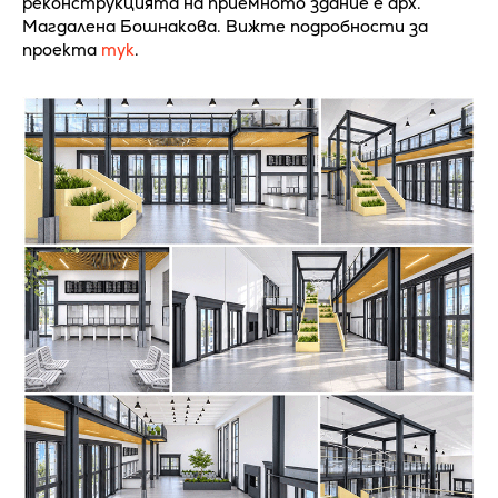
реконструкцията на приемното здание е арх.
Магдалена Бошнакова. Вижте подробности за
проекта
тук
.