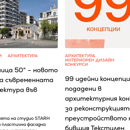
И
АРХИТЕКТУРА
АРХИТЕКТУРА
ИНТЕРИОРЕН ДИЗАЙН
КОНКУРСИ
ница 50" – новото
99 идейни концепци
на съвременната
подадени в
ектура във
архитектурния кон
за реконструкцият
преустройството 
ята на студио STARH
 пластична фасадна
бившия Текстилен