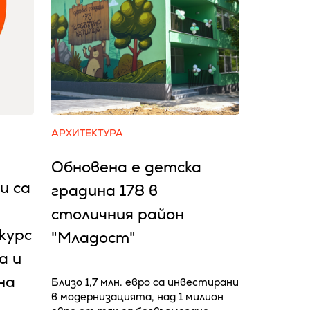
АРХИТЕКТУРА
Обновена е детска
и са
градина 178 в
столичния район
курс
"Младост"
а и
на
Близо 1,7 млн. евро са инвестирани
в модернизацията, над 1 милион