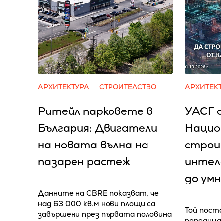
АРХИТЕКТУРА
СТРОИТЕЛСТВО
АРХИТЕК
Ритейл парковете в
УАСГ 
България: Двигатели
Нацио
на новата вълна на
строи
пазарен растеж
интел
до умн
Данните на CBRE показват, че
над 63 000 кв.м нови площи са
Той пост
завършени през първата половина
поредица