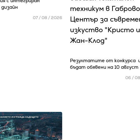
ия с интегриран
 дизайн
техникум в Габрово
Център за съвреме
07 / 08 / 2026
изкуство "Кристо и
Жан-Клод"
Резултатите от конкурса 
бъдат обявени на 10 август
06 / 0