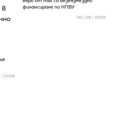
евро от тях са безвъзмездно
 в
финансиране по НПВУ
нно
06 / 08 / 2026
ще
8 / 2026