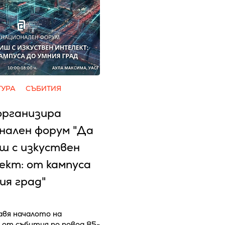
ТУРА
СЪБИТИЯ
организира
нален форум "Да
ш с изкуствен
ект: от кампуса
ия град"
авя началото на
 от събития по повод 85-