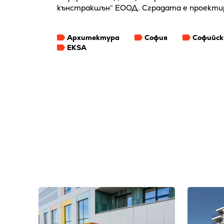
кънстракшън“ ЕООД. Сградата е проектир
Архитектура
София
Софийск
EKSA