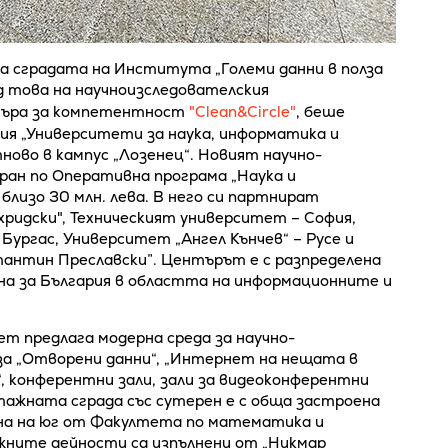
а сградата на Института „Големи данни в полза
лед това на научноизследователския
търа за компетентност
"Clean&Circle"
, беше
я „Университети за наука, информатика и
ново в кампус „Лозенец“. Новият научно-
ран по Оперативна програма „Наука и
близо 30 млн. лева. В него си партнират
ридски", Техническият университет – София,
Бургас, Университет „Ангел Кънчев“ – Русе и
антин Преславски”. Центърът е с разпределена
на за България в областта на информационните и
т предлага модерна среда за научно-
за „Отворени данни“, „Интернет на нещата в
“, конферентни зали, зали за видеоконферентни
етажната сграда със сутерен е с обща застроена
ена на юг от Факултета по математика и
ните дейности са изпълнени от „Никмар