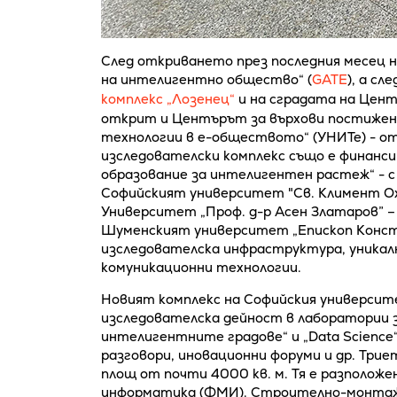
След откриването през последния месец н
на интелигентно общество“ (
GATE
), а с
комплекс „Лозенец“
и на сградата на Цен
открит и Центърът за върхови постижени
технологии в е-обществото“ (УНИТе) - от
изследователски комплекс също е финанси
образование за интелигентен растеж“ - с 
Софийският университет "Св. Климент Ох
Университет „Проф. д-р Асен Златаров” – 
Шуменският университет „Епископ Конст
изследователска инфраструктура, уникал
комуникационни технологии.
Новият комплекс на Софийския университе
изследователска дейност в лаборатории 
интелигентните градове“ и „Data Science
разговори, иновационни форуми и др. Три
площ от почти 4000 кв. м. Тя е разполож
информатика (ФМИ). Строително-монтаж