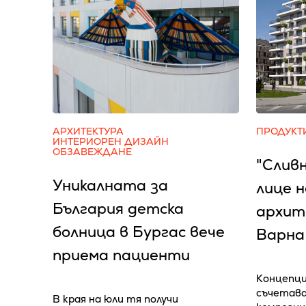
АРХИТЕКТУРА
ПРОДУКТ
ИНТЕРИОРЕН ДИЗАЙН
ОБЗАВЕЖДАНЕ
"Слив
Уникалната за
лице 
България детска
архит
болница в Бургас вече
Варна
приема пациенти
Концепци
съчетава
В края на юли тя получи