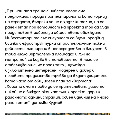
„При нашата среща с инвеститора сме
предложили, поради протестираната кота корниз
на сградата, въпреки че не e задължително, на по-
ранен етап при готовност на проекта той да бъде
представен в района за обществено обсъждане.
Инвеститорите със сигyрност са взели предвид
всички инфраструктурни строително-монтажни
дейности, планирани в непосредствена близост, в
това число вертолетна площадка и лъч на
метрото“, се казва в становището. В него се
отбелязва още, че проектът „изглежда
изключително интересен, модерен и добър и
неговите предимства трябва да бъдат защитени
като част от общ идеен план за квартала“.
„Хората имат право да се притесняват, защото
никой не е виждал окончателния проект, дори и
районната администрация, освен идейния на много
ранен етап“, допълва Кузмов.