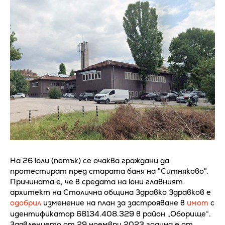
На 26 юли (петък) се очаква граждани да
протестират пред старата баня на "Ситняково".
Причината е, че в средата на юни главният
архитект на Столична община Здравко Здравков е
одобрил
изменение на план за застрояване в
имот
с
идентификатор 68134.408.329 в район „Оборище“.
Заявлението от 29 ноември 2023 година е от