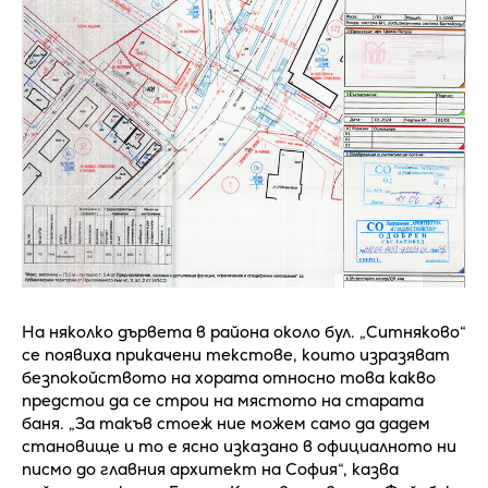
На няколко дървета в района около бул. „Ситняково“
се появиха прикачени текстове, които изразяват
безпокойството на хората относно това какво
предстои да се строи на мястото на старата
баня. „За такъв стоеж ние можем само да дадем
становище и то е ясно изказано в официалното ни
писмо до главния архитект на София“, казва