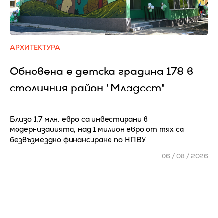
АРХИТЕКТУРА
Обновена е детска градина 178 в
столичния район "Младост"
Близо 1,7 млн. евро са инвестирани в
модернизацията, над 1 милион евро от тях са
безвъзмездно финансиране по НПВУ
06 / 08 / 2026