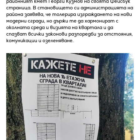
районният кмет Георги Кузмов на своята Фейсбук
страница. В становището си администрацията на
района заявява, че толерира изграждането на нови
модерни сгради, но държи те да хармонират с
околната среда и визията на квартала и да
спазват всички законови разпоредби за отстояния,
комуникации и озеленяване.