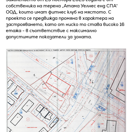
собственика на терена „Атама Уелнес енд СПА“
ООД, които имат фитнес клуб на мястото. С
проекта се предвижда промяна в характера на
застрояването, като от ниско то става високо 16
етажа - в съответствие с максимално
допустимите показатели за зоната.