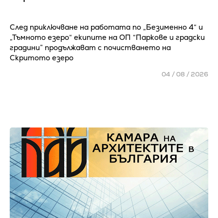
След приключване на работата по „Безименно 4“ и
„Тъмното езеро“ екипите на ОП “Паркове и градски
градини” продължават с почистването на
Скритото езеро
04 / 08 / 2026