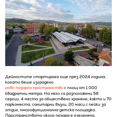
Дейностите стартираха още през 2024 година,
когато беше изградено
ново пазарно пространство
с площ от 1 000
квадратни метра. На него са разположени 56
сергии, 4 места за обществено хранене, както и 70
паркоместа, санитарни възли, 20 маси с пейки за
отдих, многофунционална детска площадка.
Пространството около пазара е озеленено.