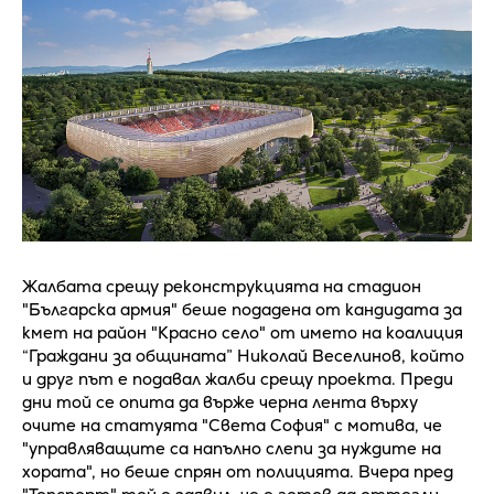
Жалбата срещу реконструкцията на стадион
"Българска армия" беше подадена от кандидата за
кмет на район "Красно село" от името на коалиция
“Граждани за общината” Николай Веселинов, който
и друг път е подавал жалби срещу проекта. Преди
дни той се опита да върже черна лента върху
очите на статуята "Света София" с мотива, че
"управляващите са напълно слепи за нуждите на
хората", но беше спрян от полицията. Вчера пред