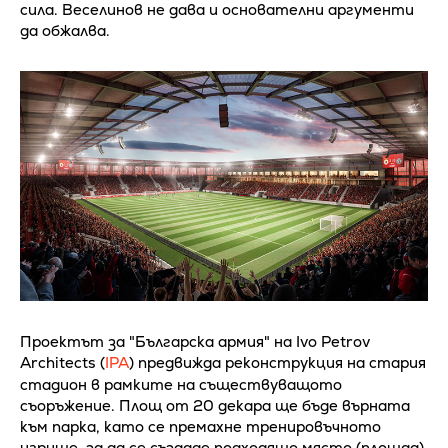
сила. Веселинов не дава и основателни аргументи
да обжалва.
Проектът за "Българска армия" на Ivo Petrov
Architects (
IPA
) предвижда реконструкция на стария
стадион в рамките на съществуващото
съоръжение. Площ от 20 декара ще бъде върната
към парка, като се премахне тренировъчното
игрище, за да се създаде подходящо място (площад)