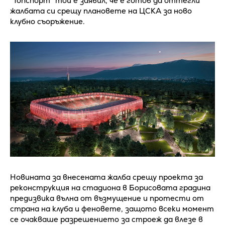
"Топспорт" той е заявил, че е готов да оттегли
жалбата си срещу плановете на ЦСКА за ново
клубно съоръжение.
Новината за внесената жалба срещу проекта за
реконструкция на стадиона в Борисовата градина
предизвика вълна от възмущение и протести от
страна на клуба и феновете, защото всеки момент
се очакваше разрешението за строеж да влезе в